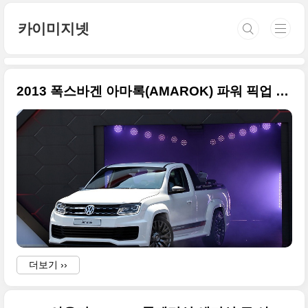
본문 바로가기
카이미지넷
2013 폭스바겐 아마록(AMAROK) 파워 픽업 컨셉카 큰 사진들 모음
더보기 ››