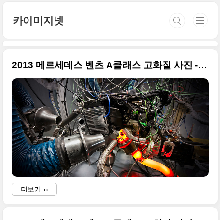
본문 바로가기
카이미지넷
2013 메르세데스 벤츠 A클래스 고화질 사진 - 테크&디자인편
더보기 ››