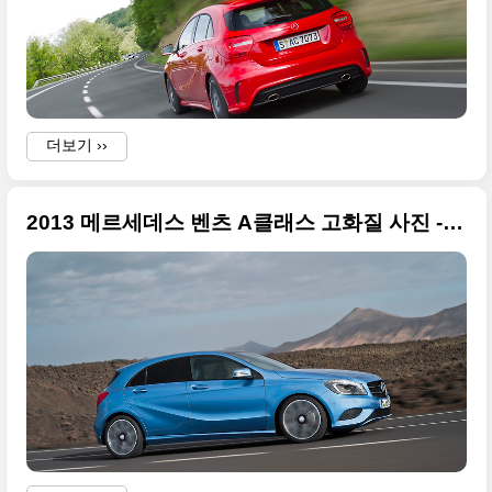
i
더보기 ››
2013 메르세데스 벤츠 A클래스 고화질 사진 - 익스테리어 첫번째
e