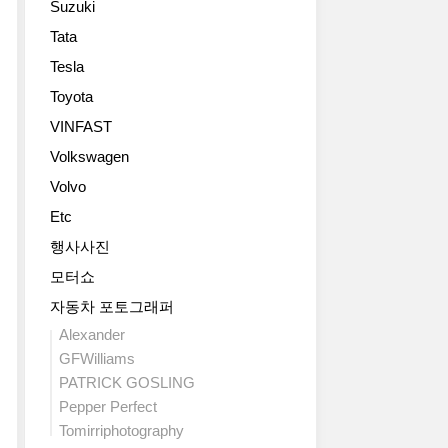
Suzuki
MDX
프
Tata
2013
로
Tesla
디
토
트
타
Toyota
로
입
VINFAST
이
고
트
화
Volkswagen
모
질
Volvo
터
사
쇼
Etc
진
에
들.
행사사진
출
The
모터쇼
품
2014
된
Acura
자동차 포토그래퍼
포
MDX
Alexander
드
Prototype
GFWilliams
아
made
PATRICK GOSLING
틀
its
라
Pepper Perfect
world
스
debut
Tomirriphotography
(Atlas)