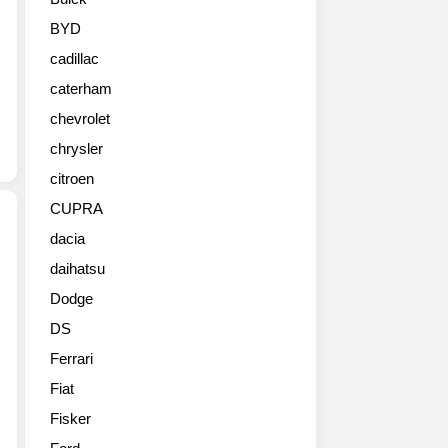
진
들
BYD
cadillac
caterham
chevrolet
chrysler
citroen
CUPRA
dacia
daihatsu
2013
제
Dodge
네
DS
바
모
Ferrari
터
Fiat
쇼
를
Fisker
통