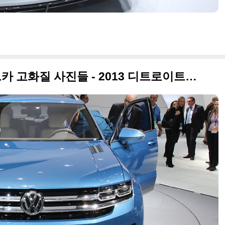
폭스바겐 크로스블루 컨셉트카 고화질 사진들 - 2013 디트로이트모터쇼