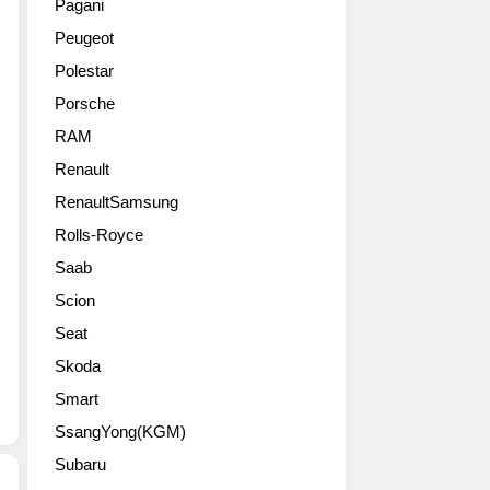
Pagani
북
Peugeot
미
모
Polestar
터
Porsche
쇼
(디
RAM
트
Renault
로
이
RenaultSamsung
트
Rolls-Royce
모
Saab
터
쇼)
Scion
에
Seat
출
품
Skoda
된
Smart
2014
어
SsangYong(KGM)
큐
Subaru
라