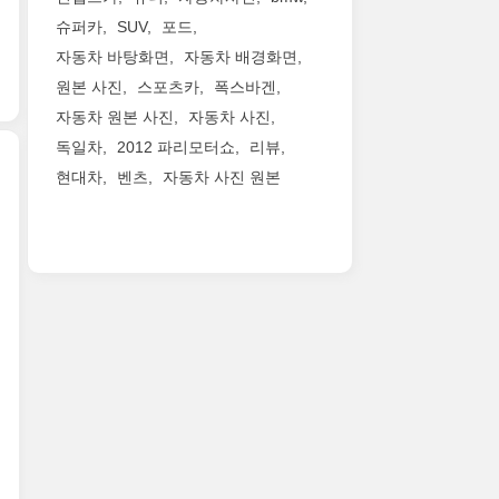
이
업
generation
슈퍼카
SUV
포드
내
의
of
자동차 바탕화면
자동차 배경화면
믹
강
the
한
한
popular,
원본 사진
스포츠카
폭스바겐
성
디
7-
자동차 원본 사진
자동차 사진
능
자
passenger
독일차
2012 파리모터쇼
리뷰
과
인
Acura
아
현대차
벤츠
자동차 사진 원본
에
MDX
름
차
performance
폭
다
세
luxury
스
운
대
SUV,
바
디
에
launching
겐
자
코
by
이
인
부
mid-
2013
의
스
2013
북
RS7
트
in
미
을
엔
both
모
세
진
all-
터
계
을
wheel-
쇼
최
달
drive
에
초
아
and