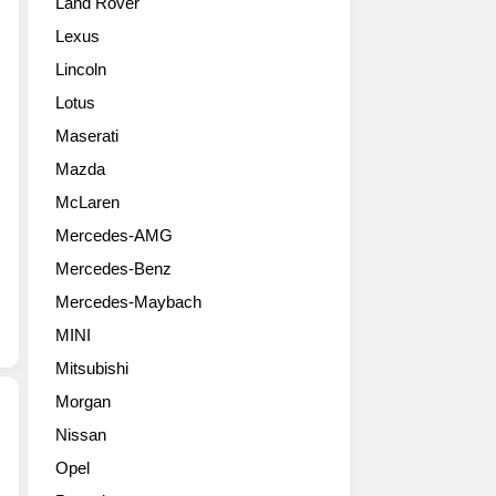
Land Rover
스
화
벤
질
Lexus
츠
사
Lincoln
CLA
진
고
들
Lotus
화
Maserati
질
사
Mazda
진
McLaren
들
Mercedes-AMG
추
가
Mercedes-Benz
컷
Mercedes-Maybach
-
2013
MINI
제
Mitsubishi
네
바
Morgan
모
Nissan
터
2013
Opel
쇼
년