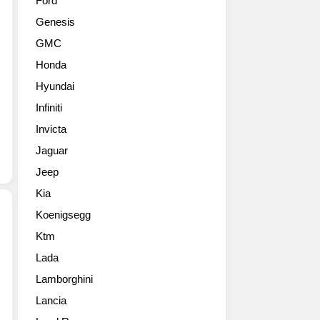
Ford
해
Genesis
데
뷔
GMC
한
Honda
쉐
보
Hyundai
레
Infiniti
7
세
Invicta
대
Jaguar
콜
Jeep
벳
스
Kia
팅
Koenigsegg
레
이
Ktm
2013
컨
Lada
메
버
르
터
Lamborghini
세
블
Lancia
데
고