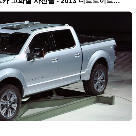
포드 아틀라스(Atlas) 컨셉트카 고화질 사진들 - 2013 디트로이트모터쇼