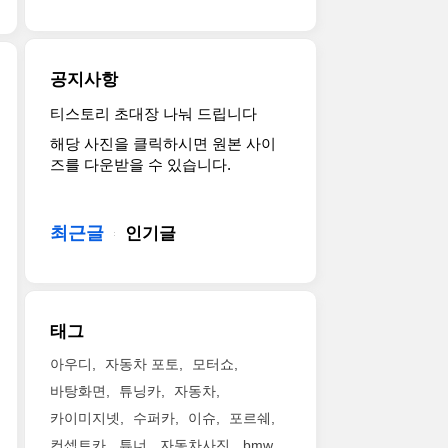
today
컨
at
셉
the
트
2013
공지사항
카.
North
포
American
티스토리 초대장 나눠 드립니다
아
드
International
해당 사진을 클릭하시면 원본 사이
우
가
Auto
즈를 다운받을 수 있습니다.
디
제
Show,
가
안
offering
2013
하
a
디
는
최근글
strong
인기글
트
미
indication
로
래
of
이
형
the
트
픽
styling
태그
모
업
and
터
컨
design
아우디
자동차 포토
모터쇼
쇼
셉
direction
바탕화면
튜닝카
자동차
에
으
for
서
카이미지넷
수퍼카
이슈
포르쉐
로
the
다
픽
third
컨셉트카
튜너
자동차사진
bmw