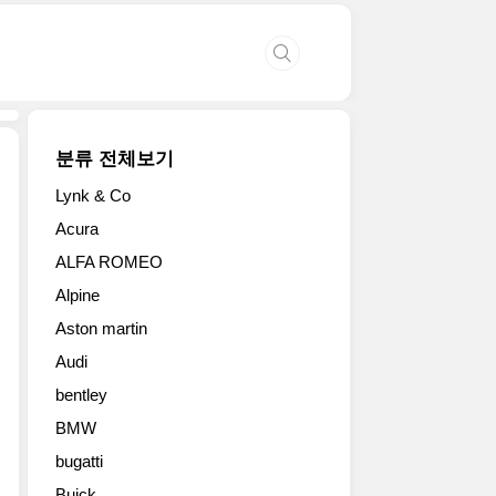
분류 전체보기
Lynk & Co
2013
Acura
혼
ALFA ROMEO
다
NSX
Alpine
컨
Aston martin
셉
카
Audi
풀
bentley
사
이
BMW
즈
bugatti
사
Buick