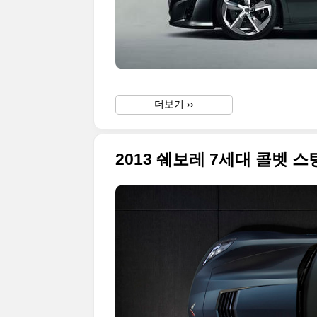
더보기 ››
2013 쉐보레 7세대 콜벳