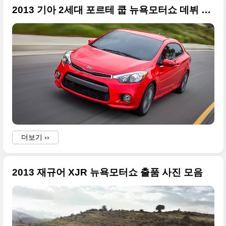
2013 기아 2세대 포르테 쿱 뉴욕모터쇼 데뷔 고화질 사진
더보기 ››
2013 재규어 XJR 뉴욕모터쇼 출품 사진 모음
i