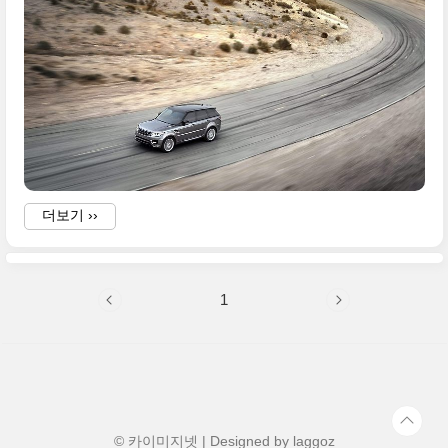
a
f
a
i
더보기 ››
i
1
i
f
i
© 카이미지넷 | Designed by
laggoz