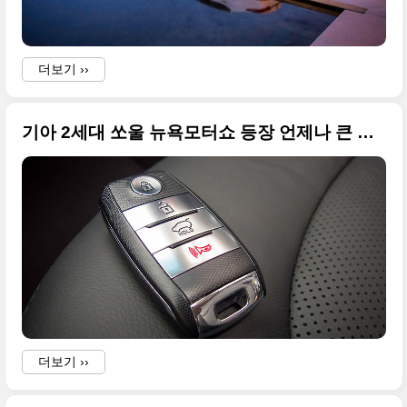
s
더보기 ››
기아 2세대 쏘울 뉴욕모터쇼 등장 언제나 큰 사진임다
.
더보기 ››