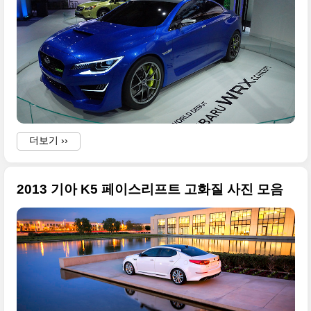
i
-
더보기 ››
2013 기아 K5 페이스리프트 고화질 사진 모음
e