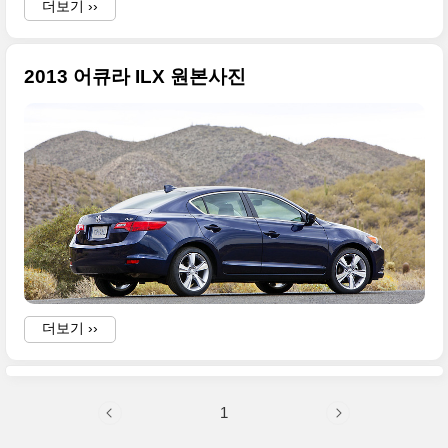
더보기 ››
2013 어큐라 ILX 원본사진
w
e
더보기 ››
.
1