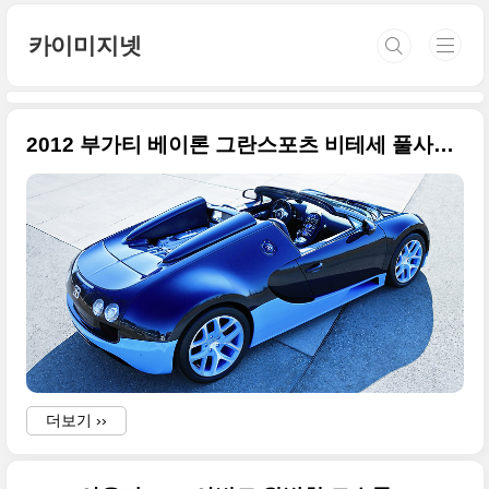
본문 바로가기
카이미지넷
2012 부가티 베이론 그란스포츠 비테세 풀사이지 사진들
더보기 ››