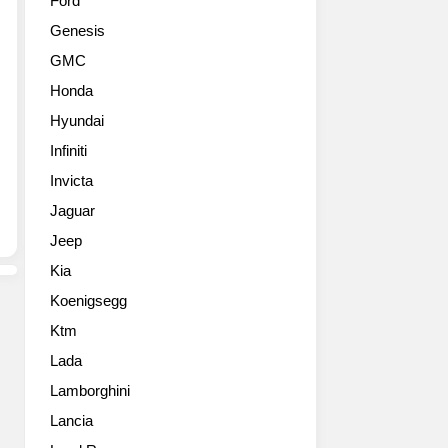
Ford
트
인
Genesis
고
의
화
변
GMC
질
화
Honda
사
는
진
없
Hyundai
들
고
Infiniti
THE
스
PEUGEOT
Invicta
포
RCZ
츠
Jaguar
Peugeot
와
Jeep
is
GT
increasing
라
Kia
the
인
Koenigsegg
appeal
업
and
으
Ktm
exclusivity
로
Lada
of
판
its
Lamborghini
매
popular
된
Lancia
RCZ
다.