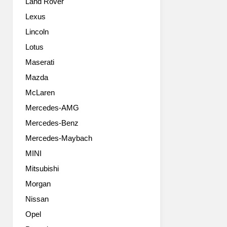
Land Rover
Sports
Coupé.
Lexus
Sensuous
Lincoln
and
sleek,
Lotus
sporty
Maserati
and
elegant,
Mazda
its
McLaren
new
Mercedes-AMG
style
promotes
Mercedes-Benz
its
Mercedes-Maybach
power
and
MINI
fluidity,
Mitsubishi
strength
and
Morgan
refinement,
Nissan
and
Opel
affirms
its