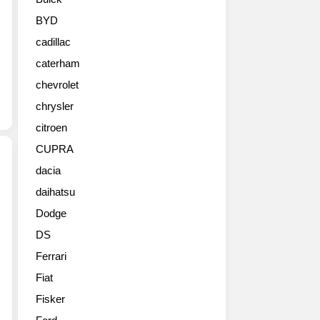
목
을
BYD
받
cadillac
은
푸
caterham
조
chevrolet
RCZ
쿠
chrysler
페
citroen
의
CUPRA
페
이
dacia
스
daihatsu
2012
리
푸
프
Dodge
조
트
DS
RCZ
모
페
델.
Ferrari
이
파
Fiat
스
워
리
Fisker
트
프
레