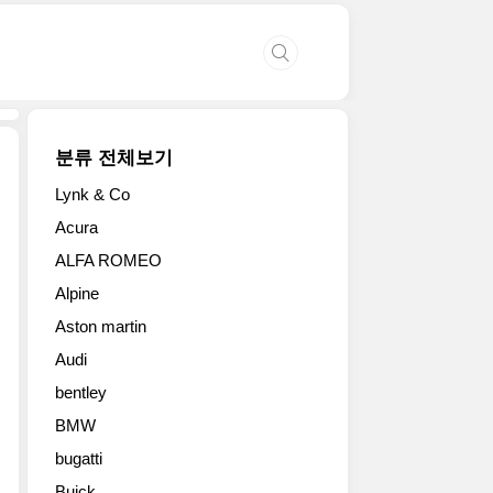
분류 전체보기
Lynk & Co
2012
Acura
파
ALFA ROMEO
리
모
Alpine
터
Aston martin
쇼
에
Audi
등
bentley
장
해
BMW
큰
bugatti
주
Buick