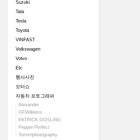
Suzuki
combina..
Tata
Tesla
Toyota
VINFAST
Volkswagen
Volvo
Etc
행사사진
모터쇼
자동차 포토그래퍼
Alexander
GFWilliams
PATRICK GOSLING
Pepper Perfect
Tomirriphotography