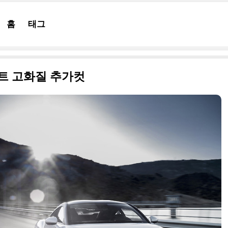
홈
태그
프트 고화질 추가컷