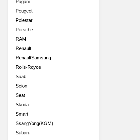
Pagani
distinctive
Peugeot
singularity
in
Polestar
the
Porsche
Peugeot
range.
RAM
Its
Renault
richness
RenaultSamsung
of
expression
Rolls-Royce
is
Saab
greatly
increased
Scion
by
Seat
an
extended
Skoda
range
Smart
of
SsangYong(KGM)
colour
and
Subaru
material