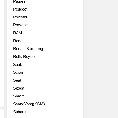
Pagani
자
기
Peugeot
동
술
차
력
Polestar
는
과
Porsche
6
첨
일
단
RAM
(현
신
Renault
지
기
시
RenaultSamsung
술
간)
이
Rolls-Royce
스
적
Saab
위
용
스
된
Scion
제
주
Seat
네
행
바
거
Skoda
팔
리
Smart
렉
연
스
SsangYong(KGM)
장
포
전
Subaru
전
기