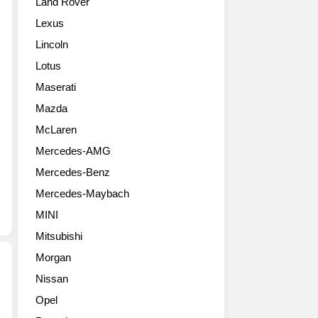
Land Rover
터
학
쇼
‘플
Lexus
에
루
Lincoln
등
이
장
딕
Lotus
한
스
Maserati
쾨
컬
닉
프
Mazda
제
처
McLaren
그
(Fluidic
Mercedes-AMG
아
Sculpture)’를
제
기
Mercedes-Benz
라
반
Mercedes-Maybach
R
으
원
로
MINI
본
현
Mitsubishi
사
대
진
차
Morgan
의
Nissan
친
기
Opel
환
아
경