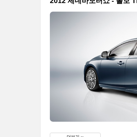
2012 제네바모터쇼 - 볼보 T
더보기 ››