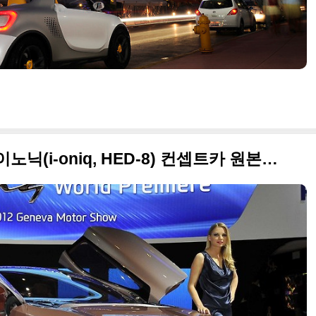
2012 제네바모터쇼 현대 아이노닉(i-oniq, HED-8) 컨셉트카 원본 사진