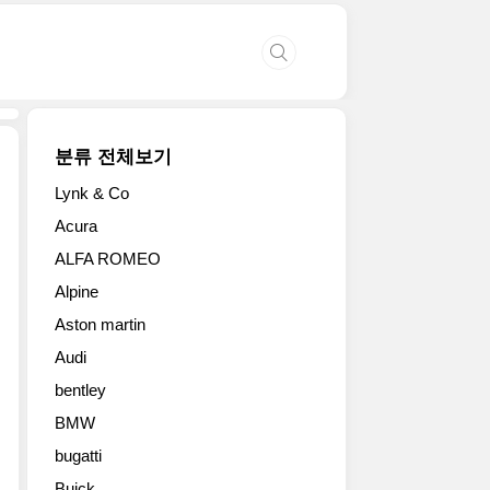
분류 전체보기
Lynk & Co
2012
Acura
스
ALFA ROMEO
마
트
Alpine
포
Aston martin
어
스
Audi
(smart
bentley
for-
us)
BMW
컨
bugatti
셉
Buick