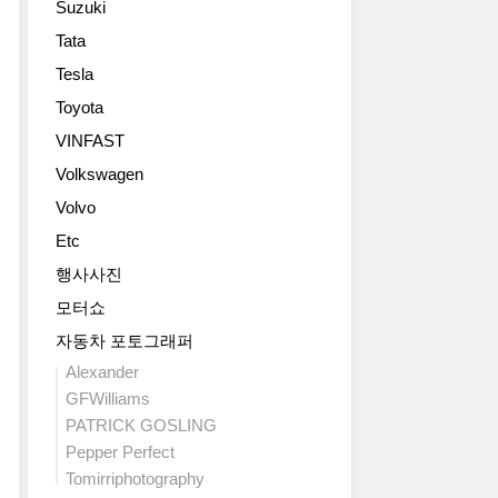
Suzuki
시
차
장
(Extended
Tata
볼
에
Range
Tesla
보
서
Electric
The
열
Vehicle)
Toyota
New
린
모
VINFAST
V40
‘2012
델
은
제
Volkswagen
이
대
네
다.
Volvo
형
바
주
모
Etc
모
행
델
터
거
행사사진
들
쇼
리
모터쇼
이
(82nd
연
갖
International
장
자동차 포토그래퍼
춘
Motor
전
Alexander
볼
Show
기
GFWilliams
보
Geneva)’에
차
PATRICK GOSLING
만
서
는
의
Pepper Perfect
‘신
외
특
형
Tomirriphotography
부
장