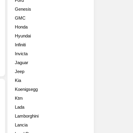
Ford
서
Genesis
개
발
GMC
한
Honda
콘
셉
Hyundai
트
Infiniti
카
아
Invicta
이
Jaguar
오
Jeep
닉
은
Kia
현
Koenigsegg
대
차
Ktm
2012
의
Lada
제
디
네
자
Lamborghini
바
인
Lancia
모
철