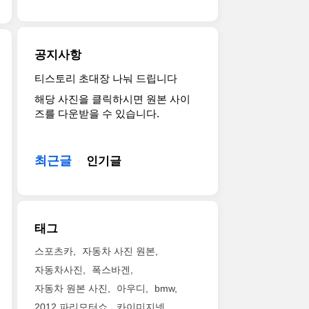
씨
전
점
드
원
을
(cee’d)’를
을
고
전
사
공지사항
루
세
용
갖
계
가
티스토리 초대장 나눠 드립니다
인
춘
최
능
해당 사진을 클릭하시면 원본 사이
피
모
초
한
즈를 다운받을 수 있습니다.
니
델
로
충
티
로,
공
전
의
볼
개
장
미
보
최근글
했
인기글
치
래
자
다.
와
디
동
기
엔
자
차
아
진
인
의
차
을
태그
을
인
고
함
가
간
유
께
스포츠카
자동차 사진 원본
늠
중
의
탑
자동차사진
폭스바겐
할
심
패
재
수
자동차 원본 사진
아우디
bmw
설
밀
한
있
계
리
2012 파리모터쇼
카이미지넷
전