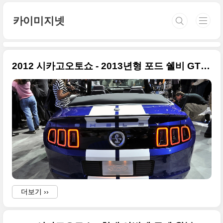
본문 바로가기
카이미지넷
2012 시카고오토쇼 - 2013년형 포드 쉘비 GT500 컨버터블 원본사진
더보기 ››