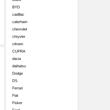
화
질
BYD
로
cadillac
만
정
caterham
리
chevrolet
해
봅
chrysler
니
citroen
다.
CUPRA
10
세
dacia
대
daihatsu
'기
모
술
델
Dodge
의
이
DS
혼
며
다'라
올
Ferrari
는
봄
Fiat
말
제
이
Fisker
네
있
바