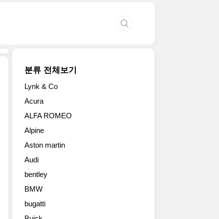
분류 전체보기
Lynk & Co
2017
Acura
혼
ALFA ROMEO
다
시
Alpine
빅
Aston martin
해
치
Audi
백
bentley
유
럽
BMW
형
bugatti
고
Buick