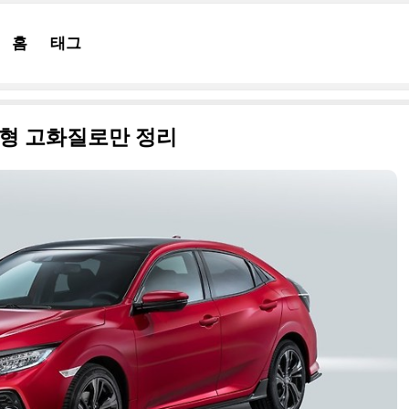
홈
태그
럽형 고화질로만 정리