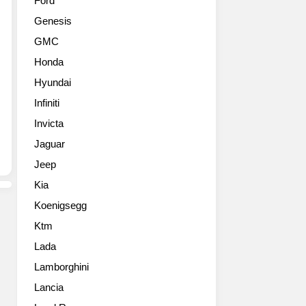
Ford
듯
모
Genesis
혼
터
다
쇼
GMC
의
에
Honda
기
서
술
선
Hyundai
중
보
Infiniti
심
인
주
Invicta
바
의
있
Jaguar
는
는
Jeep
여
프
느
로
Kia
메
토
Koenigsegg
이
타
커
입
Ktm
가
을
Lada
부
거
러
Lamborghini
의
워
그
Lancia
할
대