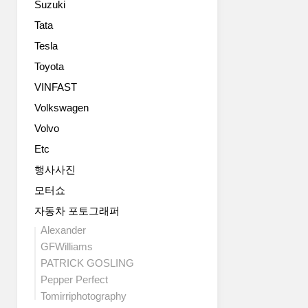
Suzuki
입-
형
R
의
Tata
이
트
Tesla
있
윈
습
Toyota
머
니
플
VINFAST
다.
러
Volkswagen
사
를
진
가
Volvo
은
운
Etc
최
데
신
로
행사사진
형
몰
모터쇼
모
았
델
자동차 포토그래퍼
네
로
요.
Alexander
영
타
GFWilliams
국
입
PATRICK GOSLING
프
R
Pepper Perfect
레
이
Tomirriphotography
스
어