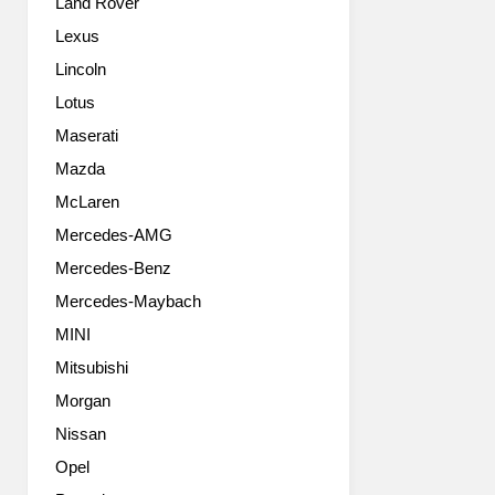
Land Rover
만
로
한
양
Lexus
요
산
Lincoln
소
화
입
했
Lotus
니
습
Maserati
다.
니
그
Mazda
다.
중
북
McLaren
심
미
Mercedes-AMG
에
형
NSX
과
Mercedes-Benz
가
같
Mercedes-Maybach
있
은
죠.
공
MINI
그
장
Mitsubishi
리
에
고
Morgan
서
유
만
Nissan
럽
들
Opel
마
지
니