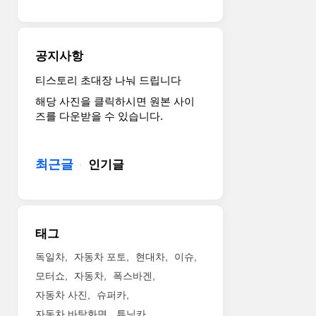
행
떤
사
모
를
습
통
일
공지사항
해
지
공
기
티스토리 초대장 나눠 드립니다
개
대
해당 사진을 클릭하시면 원본 사이
된
됩
즈를 다운받을 수 있습니다.
모
니
습
다.
입
1.
최근글
인기글
니
All-
다.
new
미
Civic
국
Introduction
형
The
태그
과
all-
는
new
독일차
자동차 포토
현대차
이슈
다
tenth-
모터쇼
자동차
폭스바겐
른
generation
자동차 사진
슈퍼카
형
Honda
자동차 바탕화면
튜닝카
태