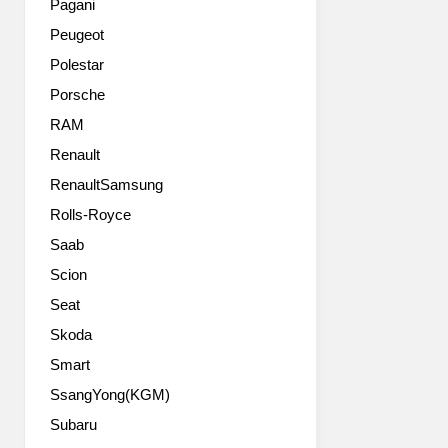
만
Pagani
아
법
Peugeot
들
규
을
에
Polestar
중
따
Porsche
심
라
으
RAM
서
로
사
Renault
핫
이
RenaultSamsung
해
드
치
마
Rolls-Royce
의
커
Saab
교
를
과
투
Scion
서
명
Seat
라
하
불
Skoda
게
리
바
Smart
는
꾸
SsangYong(KGM)
시
고
빅
고
Subaru
타
급