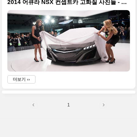
2014 어큐라 NSX 컨셉트카 고화질 사진들 - 2013 디트로이트모터쇼
더보기 ››
-
1