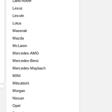
Land Rover
의
Sport
프
플
Adventure
로
Lexus
래
Vehicle,
드
Lincoln
그
이
감
십
하
성
Lotus
세
싼
을
Maserati
단,
타
극
디
크
Mazda
대
올
루
화
McLaren
뉴
즈)’도
한
Mercedes-AMG
그
세
트
랜
계
림
Mercedes-Benz
저
최
으
Mercedes-Maybach
는
초
로
2016
로
팰
MINI
년
공
리
Mitsubishi
11
개
세
월
했
Morgan
이
6
다.
드
Nissan
세
싼
에
Opel
대
타
최
그
크