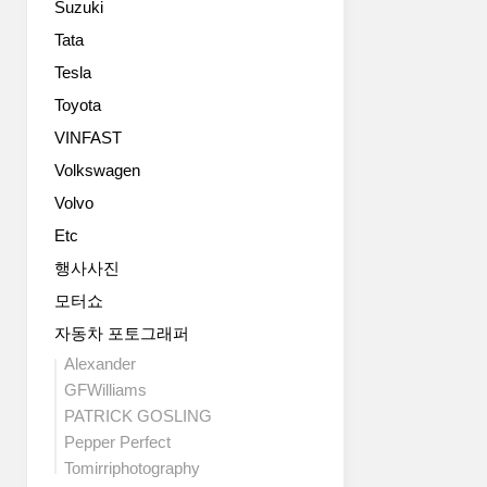
Suzuki
이
으
Limited
다.
로
Slip
Tata
그
공
Differential,
Tesla
랜
개
전
저
하
Toyota
자
는
는
식
VINFAST
1986
상
차
Volkswagen
년
품
동
최
성
제
Volvo
고
개
한
Etc
급
선
장
세
모
치)
행사사진
단
델
를
모터쇼
으
로,
비
로
세
자동차 포토그래퍼
롯
시
련
해
Alexander
장
된
18
GFWilliams
에
디
인
PATRICK GOSLING
첫
자
치
Pepper Perfect
선
인
올
을
Tomirriphotography
과
터