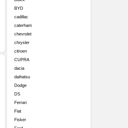
계
최
BYD
초
cadillac
로
공
caterham
개
chevrolet
했
다.‘XRT
chrysler
Pro’는
citroen
기
CUPRA
존
XRT
dacia
트
daihatsu
현
림
대
대
Dodge
차
비
DS
는
오
2024
프
Ferrari
뉴
로
Fiat
욕
드
오
Fisker
성
토
능