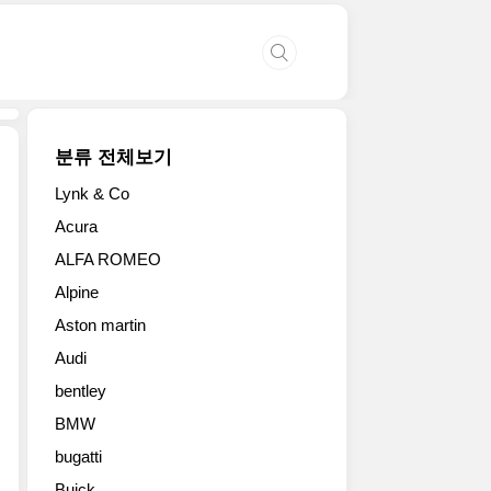
분류 전체보기
Lynk & Co
현
Acura
대
ALFA ROMEO
차
가
Alpine
‘팰
Aston martin
리
세
Audi
이
bentley
드
XRT
BMW
Pro’를
bugatti
세
Buick