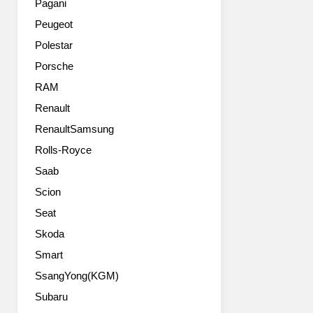
초
Pagani
랜
루
적
Peugeot
저
즈
용
시
는
됐
Polestar
판
현
다.
Porsche
이
대
팰
후
차
RAM
리
6
가
세
Renault
년
2021
이
RenaultSamsung
만
년
드
에
북
XRT
Rolls-Royce
선
미
Pro
Saab
보
시
는
이
장
전
Scion
는
에
자
Seat
7
출
식
세
시
Skoda
AWD
대
한
와
Smart
신
이
후
SsangYong(KGM)
형
후
륜
모
처
E-
Subaru
델
음
LSD(Electronic-