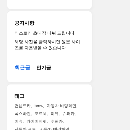
보
다
레
인
양
인
이
한
(All-
후
첨
Terrain)
공지사항
고
단
타
급
편
이
티스토리 초대장 나눠 드립니다
차
의
어
해당 사진을 클릭하시면 원본 사이
의
사
를
즈를 다운받을 수 있습니다.
기
양
적
준
이
용
을
적
해
최근글
인기글
정
용
오
의
돼
프
하
상
로
면
품
드
서
성
주
태그
대
이
행
한
대
성
컨셉트카
bmw
자동차 바탕화면
민
폭
능
폭스바겐
포르쉐
리뷰
슈퍼카
국
향
을
이슈
카이미지넷
수퍼카
의
상
끌
성
자동차 포토
자동차 배경화면
됐