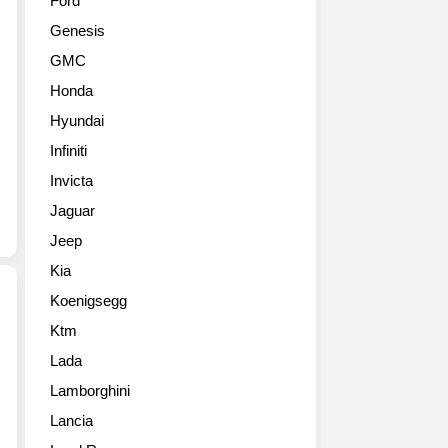
Ford
쇼
을
Genesis
에
한
서
층
GMC
북
강
Honda
미
화
전
하
Hyundai
용
고
Infiniti
픽
강
업
Invicta
인
트
한
Jaguar
럭
인
Jeep
인
상
‘2025
의
Kia
싼
디
Koenigsegg
타
자
크
인
Ktm
현
루
을
Lada
대
즈
구
자
(2025
Lamborghini
현
동
Santa
해
Lancia
차
Cruz
오