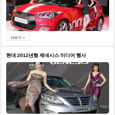
더보기 ››
-
현대 2012년형 제네시스 미디어 행사
C
-
-