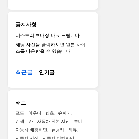
런
포
된
이
걸
팅
것
다.
작
액
과
의
을
티
는
뢰
공지사항
만
비
조
인
들
티
금
가
티스토리 초대장 나눠 드립니다
었
청
다
문
해당 사진을 클릭하시면 원본 사이
다
사
릅
의
즈를 다운받을 수 있습니다.
는
에
니
발
것
서
다.
자
도
처
750
취
최근글
놀
인기글
음
마
와
랍
으
력
문
네
로
짜
화
요.
공
리
적
베
개
V8
유
태그
이
했
트
산,
스
다.
윈
개
포드
아우디
벤츠
슈퍼카
는
두
터
인
컨셉트카
자동차 원본 사진
튜너
488
차
보
적
자동차 배경화면
튜닝카
리뷰
스
량
엔
인
파
은
자동차 사진
자동차 바탕화면
진