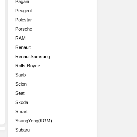
에
Pagani
라
812
이
미
Peugeot
리
컴
최
시
J50,
페
종
스
Polestar
페
티
버
트
Porsche
라
치
전
드
리
오
이
RAM
롭
일
네
될
테
Renault
본
(812
듯
일
진
RenaultSamsung
Competizione)
하
은
출
와
네
현
Rolls-Royce
50
오
요.
대
Saab
주
픈
500
롤
년
톱
대
스
Scion
을
전
한
로
Seat
기
통
정
이
념
을
판
Skoda
스
하
계
이
역
Smart
는
승
라
사
한
SsangYong(KGM)
한
고
상
정
812
하
최
Subaru
판
컴
고
초