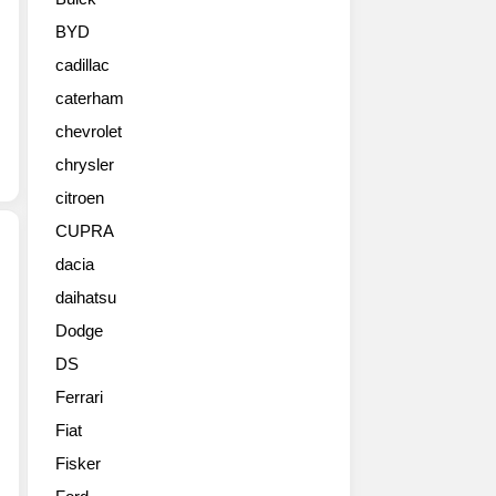
‘애
미
BYD
시
cadillac
스
트
caterham
드
chevrolet
롭
테
chrysler
일
citroen
(Amethyst
CUPRA
Droptail)’을
공
dacia
개
daihatsu
애
했
스
다.
Dodge
턴
해
DS
마
당
틴
차
Ferrari
이
량
Fiat
F1
은
팀
Fisker
앞
레
서