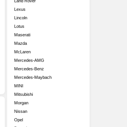
Land Rover
슈
그
롭
퍼
동
테
Lexus
패
안
일
Lincoln
스
몇
커
트
번
미
Lotus
를
의
션
Maserati
모
디
가
태
자
Mazda
운
로
인
데
McLaren
한
을
두
Mercedes-AMG
새
공
번
로
개
째
Mercedes-Benz
운
한
로
Mercedes-Maybach
한
적
공
정
있
개
MINI
판
지
되
Mitsubishi
스
만,
는
페
아
Morgan
모
셜
마
델
Nissan
시
도
이
2016
Opel
리
이
다.
페
즈,
번