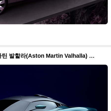
제로백 2.5초, 2022 애스턴마틴 발할라(Aston Martin Valhalla) 멋스런 사진들 정리