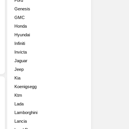
Ford
이
선
Genesis
블
보
과
인
GMC
협
라
Honda
업
로
해
즈
Hyundai
개
누
Infiniti
발
아
한
Invicta
르
하
드
Jaguar
이
롭
Jeep
브
테
리
일
Kia
드
에
Koenigsegg
하
이
이
어,
Ktm
페
퍼
총
Lada
라
카
4
리
입
Lamborghini
대
가
니
의
Lancia
812
다.
드