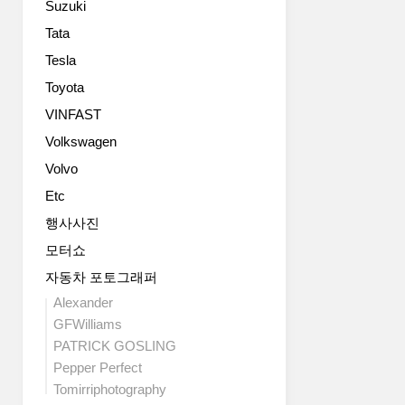
Suzuki
입
페
값
로
니
티
은
2
Tata
다.
치
15
도
Tesla
50
오
억
어
주
네
원
Toyota
2
년
A
이
인
VINFAST
이
를
상
승
란
Volkswagen
피
될
로
사
오
전
드
Volvo
실
라
망
스
Etc
도
노
입
터
놀
트
니
차
행사사진
랍
랙
다.
체
모터쇼
고
인
스
를
또
근
펙
자동차 포토그래퍼
기
그
에
또
반
Alexander
를
신
한
으
GFWilliams
기
설
당
로
PATRICK GOSLING
념
된
초
한
Pepper Perfect
해
GT
발
모
이
스
Tomirriphotography
표
델