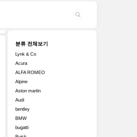
분류 전체보기
Lynk & Co
롤
Acura
스
ALFA ROMEO
로
이
Alpine
스
Aston martin
가
코
Audi
치
bentley
빌
드
BMW
모
bugatti
델
Buick