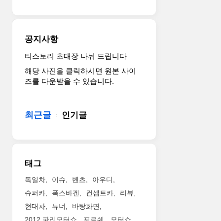
전
기
럭
셔
공지사항
리
유
티스토리 초대장 나눠 드립니다
틸
해당 사진을 클릭하시면 원본 사이
리
즈를 다운받을 수 있습니다.
티
차
량
최근글
인기글
(e-
LUV)
으
로
정
태그
의
되
독일차
이슈
벤츠
아우디
는
슈퍼카
폭스바겐
컨셉트카
리뷰
미
현대차
튜너
바탕화면
래
2012 파리모터쇼
포르쉐
모터쇼