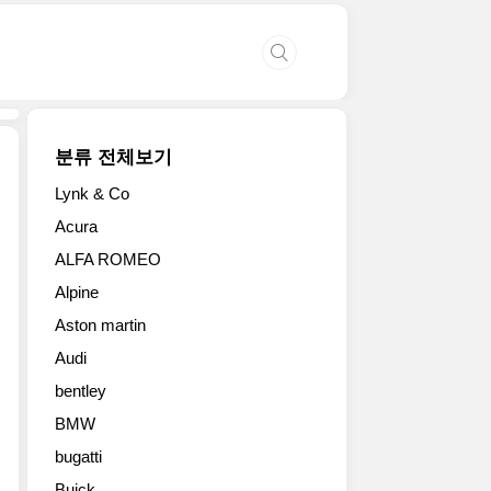
분류 전체보기
Lynk & Co
오
Acura
토
ALFA ROMEO
모
빌
Alpine
리
Aston martin
피
닌
Audi
파
bentley
리
나
BMW
(Automobili
bugatti
Pininfarina)
Buick