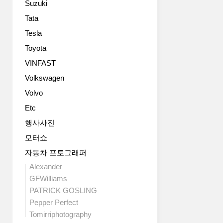
Suzuki
적
인
Tata
모
Tesla
델
Toyota
들
의
VINFAST
DNA
Volkswagen
를
자
Volvo
연
Etc
스
럽
행사사진
게
모터쇼
변
자동차 포토그래퍼
형
하
Alexander
여
GFWilliams
아
PATRICK GOSLING
름
Pepper Perfect
다
Tomirriphotography
운