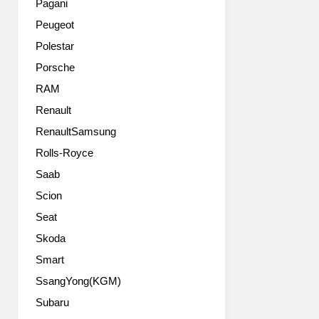
며,
Pagani
플
유
Peugeot
래
럽
그
에
Polestar
십
서
Porsche
세
올
단
RAM
해
으
의
Renault
로
차
RenaultSamsung
활
상
약
을
Rolls-Royce
해
두
Saab
왔
번
으
이
Scion
며,
나
Seat
날
수
렵
Skoda
상
한
했
Smart
디
습
SsangYong(KGM)
자
니
인,
다.
Subaru
고
5