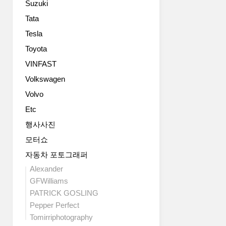
Suzuki
급
세
스
대
Tata
러
에
Tesla
운
걸
인
Toyota
쳐
테
시
VINFAST
리
장
Volkswagen
어,
에
다
서
Volvo
이
가
Etc
내
장
믹
상
행사사진
한
징
모터쇼
퍼
적
포
자동차 포토그래퍼
인
먼
도
Alexander
스,
심
GFWilliams
풍
형
PATRICK GOSLING
부
자
Pepper Perfect
한
동
Tomirriphotography
첨
차