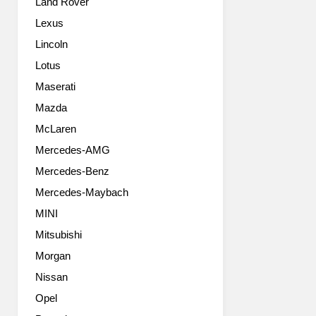
Land Rover
초
는
공
차
Lexus
개
로
Lincoln
했
선
다.
정
Lotus
‘508’은
되
Maserati
5
었
도
Mazda
고,
어
세
McLaren
패
계
Mercedes-AMG
스
적
트
인
Mercedes-Benz
백
베
Mercedes-Maybach
스
스
타
트
MINI
일
셀
Mitsubishi
의
러
푸
Morgan
가
조
되
Nissan
브
었
Opel
랜
으
드