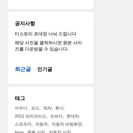
단
중
안
하
전
나
및
로
공지사항
편
자
의
리
티스토리 초대장 나눠 드립니다
사
잡
해당 사진을 클릭하시면 원본 사이
양
았
즈를 다운받을 수 있습니다.
을
습
갖
니
춘
다.
최근글
인기글
모
그
델
리
이
고
다.
이
지
제
태그
난
르
2019
노
아우디
포드
SUV
튜너
년
브
2012 파리모터쇼
슈퍼카
현대차
완
랜
스포츠카
자동차
자동차 바탕화면
전
드
bmw
원본 사진
자동차 사진
변