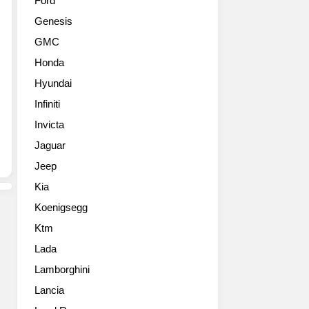
Ford
벌
는
Genesis
출
인
시
기
GMC
를
를
Honda
앞
누
두
리
Hyundai
고
고
Infiniti
있
있
는
Invicta
습
‘뉴
니
Jaguar
푸
다.
Jeep
조
프
508’의
랑
Kia
부
스
Koenigsegg
분
인
변
이
Ktm
경
가
Lada
모
장
델
Lamborghini
좋
을
아
Lancia
최
하