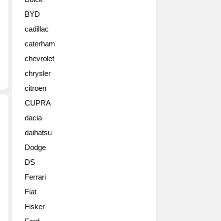
지
금
BYD
까
cadillac
지
전
caterham
세
chevrolet
계
적
chrysler
으
citroen
로
CUPRA
1,600
만
dacia
대
daihatsu
푸
가
조
판
Dodge
가
매
DS
2023
되
년
는
Ferrari
6
등
Fiat
월
끊
글
Fisker
임
로
없