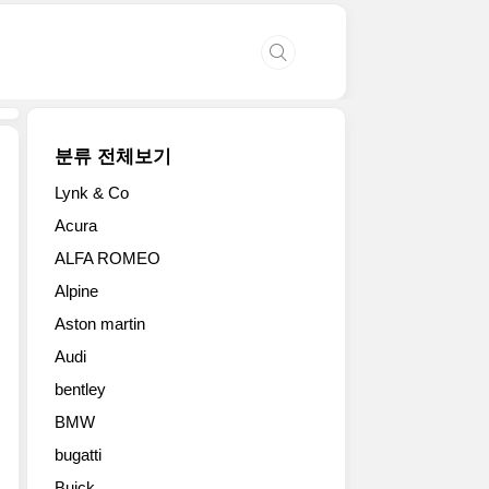
분류 전체보기
Lynk & Co
르
Acura
노
ALFA ROMEO
클
리
Alpine
오
Aston martin
는
1990
Audi
년
bentley
출
시
BMW
이
bugatti
후
Buick