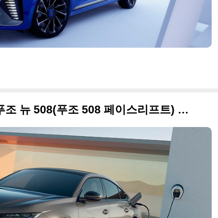
이번에도 잘 생김(?), 2024 푸조 뉴 508(푸조 508 페이스리프트) 고품질 사진 원본입니다