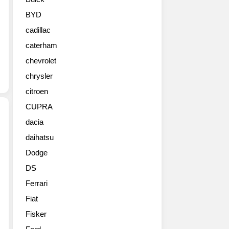
벌
써
BYD
70
cadillac
년
이
caterham
되
chevrolet
었
다
chrysler
네
citroen
요.
CUPRA
이
를
dacia
기
daihatsu
포
념
르
하
Dodge
쉐
는
DS
가
의
또
미
Ferrari
하
에
Fiat
나
서
의
Fisker
현
물
GT3