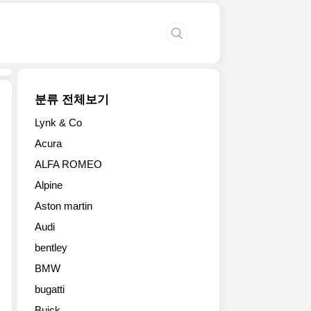
분류 전체보기
Lynk & Co
포
Acura
르
ALFA ROMEO
쉐
가
Alpine
호
Aston martin
주
에
Audi
진
bentley
출
한
BMW
지
bugatti
가
Buick