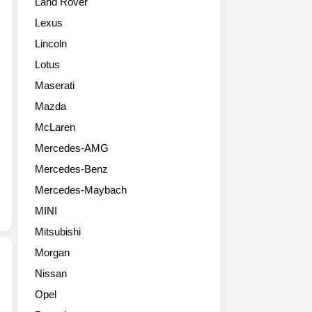
Land Rover
형
입
의
911
니
미
Lexus
을
다.
는
Lincoln
공
이
없
개
름
지
Lotus
했
에
만
Maserati
습
서
디
니
알
Mazda
자
다.
수
인
McLaren
코
있
적
Mercedes-AMG
드
듯
으
네
이
로
Mercedes-Benz
임
GT2
몇
Mercedes-Maybach
992
RS
가
로
기
지
MINI
알
반
옵
Mitsubishi
려
의
션
진
더
Morgan
이
신
하
있
Nissan
형
드
어
테
Opel
911
코
나
크
인
어