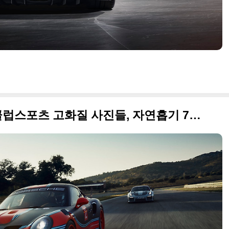
2019 포르쉐 911 GT2 RS 클럽스포츠 고화질 사진들, 자연흡기 700마력