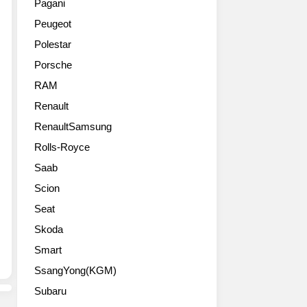
름
Pagani
아
데
입
호
Peugeot
트
예
니
주
튜
상
다.
포
Polestar
닝,
대
3.8
르
Porsche
포
로
리
쉐
르
디
터
RAM
팬
쉐
자
수
들
Renault
911
인
평
에
카
RenaultSamsung
은
대
게
레
크
형
는
Rolls-Royce
라
게
6
좋
Saab
(991)
바
기
은
원
뀌
통
선
Scion
본
지
트
물
Seat
사
않
윈
이
진
았
터
Skoda
될
들
습
보
거
Smart
니
로
같
SsangYong(KGM)
다.
최
네
여
고
요
Subaru
전
출
나