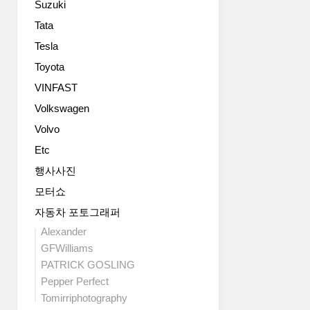
Suzuki
히
력
중
매
700
에
Tata
력
마
국
Tesla
적
력
내
인
을
Toyota
에
개
냅
도
VINFAST
구
니
비
Volkswagen
리
다.
슷
죠.911
변
한
Volvo
은
속
에
Etc
포
기
디
르
는
션
행사사진
쉐
7
만
모터쇼
의
단
들
아
듀
자동차 포토그래퍼
어
이
얼
줬
Alexander
콘
클
으
GFWilliams
이
러
면
PATRICK GOSLING
자
치
좋
Pepper Perfect
상
이
겠
징
Tomirriphotography
고
습