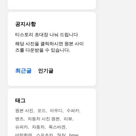
이
4
니
죠.
륜
다.
이
구
ㅎ
번
동
ㅎ
공지사항
모
인
델
터
티스토리 초대장 나눠 드립니다
은
보
해당 사진을 클릭하시면 원본 사이
자
와
즈를 다운받을 수 있습니다.
그
달
마
리
치
뒷
최근글
인기글
8
바
세
퀴
대
를
입
굴
니
리
태그
다.
죠.
전
잘
원본 사진
포드
아우디
수퍼카
보
달
벤츠
자동차 사진 원본
리뷰
다
리
슈퍼카
자동차
폭스바겐
더
는
빠
바탕화면
스포츠카
SUV
bmw
것