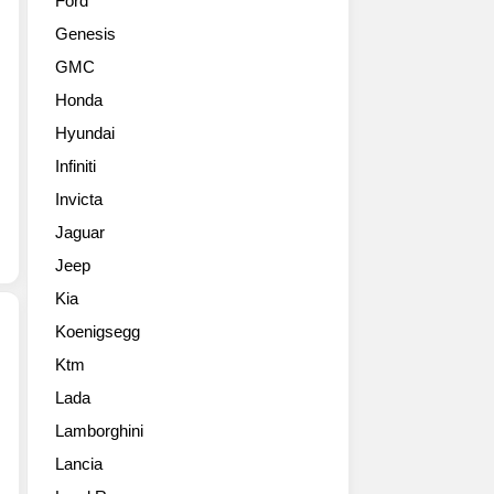
Ford
건
투
Genesis
을
어
만
링
GMC
들
에
Honda
었
특
습
별
Hyundai
니
한
Infiniti
다.
선
911
Invicta
물
GT2
을
Jaguar
RS
주
Jeep
클
었
럽
습
Kia
스
니
Koenigsegg
포
다.
츠
기
Ktm
포
가
술
Lada
르
그
적
쉐
주
Lamborghini
으
가
인
로
Lancia
신
공
큰