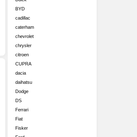
랩
터
BYD
가
cadillac
등
장
caterham
했
chevrolet
습
니
chrysler
다.
citroen
국
CUPRA
내
에
dacia
는
daihatsu
포
F
드
150
Dodge
가
랩
DS
픽
터
업
가
Ferrari
에
많
Fiat
선
이
정
Fisker
알
말
려