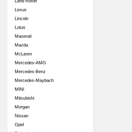
Land Rover
갖
비
게
해
Lexus
되
한
Lincoln
었
층
는
세
Lotus
데.
련
Maserati
이
된
녀
Mazda
모
석
습
McLaren
은
으
Mercedes-AMG
좀
로
더
거
Mercedes-Benz
현
듭
Mercedes-Maybach
실
났
적
고
MINI
이
호
Mitsubishi
네
주
요.
Morgan
법
바
인
Nissan
로
에
Opel
레
서
인