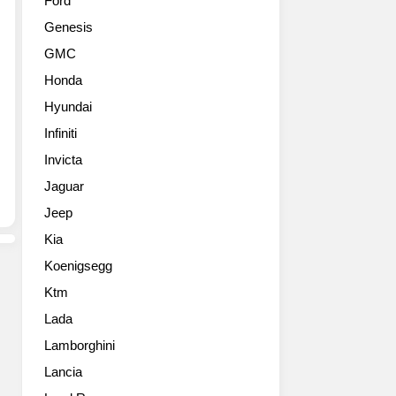
Ford
왕
졌
Genesis
입
는
니
데,
GMC
다.F
이
Honda
시
건
리
그
Hyundai
즈
동
Infiniti
랩
생
터
Invicta
정
를
도
Jaguar
통
로
Jeep
해
볼
서
수
Kia
픽
있
Koenigsegg
업
습
에
니
Ktm
대
다.
Lada
한
전
로
Lamborghini
세
망
대
Lancia
을
에