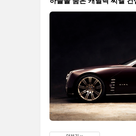
하늘을 품은 캐딜락 씨엘 
더보기 ››