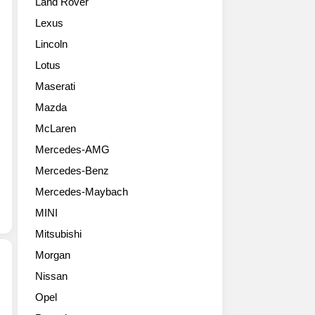
Land Rover
브
랜
Lexus
드
Lincoln
인
인
Lotus
피
Maserati
니
티
Mazda
가
McLaren
미
Mercedes-AMG
국
시
Mercedes-Benz
장
Mercedes-Maybach
을
위
MINI
한
Mitsubishi
럭
셔
Morgan
리
Nissan
크
포
Opel
로
드
스