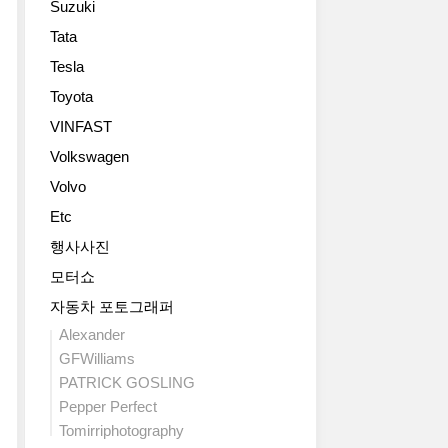
Suzuki
(Edsel
적
Bryant
인
Tata
GM
Ford).
디
Tesla
의
그
자
럭
리
인
Toyota
셔
고
은
VINFAST
리
전
여
디
설
Volkswagen
러
비
적
번
Volvo
젼
인
의
인
Etc
포
티
캐
드
저
행사사진
딜
모
샷
모터쇼
락
델
을
이
40
통
자동차 포토그래퍼
최
이
해
Alexander
근
부
공
GFWilliams
페
활
개
PATRICK GOSLING
블
했
된
비
Pepper Perfect
다.
터
치
PEBBLE
라
Tomirriphotography
콩