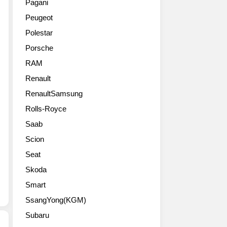
Pagani
의
오
Peugeot
설
버
립
JX
Polestar
자
를
Porsche
인
2011
헨
페
RAM
리
블
Renault
포
비
드
RenaultSamsung
치
의
콩
Rolls-Royce
아
쿠
Saab
들
르
인
에
Scion
에
공
Seat
드
개
셀
했
Skoda
브
다.
Smart
라
이
이
SsangYong(KGM)
미
언
외
Subaru
트
형