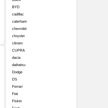
BMW
자
BYD
가
cadillac
토
로
caterham
드
chevrolet
스
터.
chrysler
BMW
citroen
Z4
CUPRA
로
드
dacia
스
daihatsu
2012
터
페
베
Dodge
블
이
DS
비
스
치
로
Ferrari
콩
개
Fiat
쿠
발
르
Fisker
되
에
어