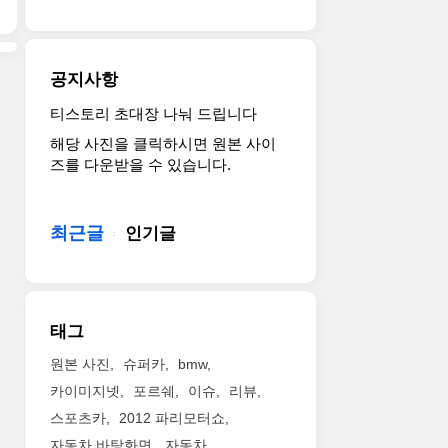
BEACH,
익
쿠
Calif.,
숙
르
Aug.
한
에
19,
편
공지사항
씨
2011
으
엘
–
로
티스토리 초대장 나눠 드립니다
(Ciel)
It
인
해당 사진을 클릭하시면 원본 사이
컨
has
피
즈를 다운받을 수 있습니다.
셉
grace,
니
트
style
티
카
and
의
를
최근글
a
인기글
차
선
77-
세
보
year
대
였
history
디
다.
shrouded
자
태그
프
in
인
랑
mystery
방
원본 사진
슈퍼카
bmw
스
that
향
카이미지넷
포르쉐
이슈
리뷰
어
has
을
스포츠카
2012 파리모터쇼
로
intrigued
예
하
automotive
고
자동차 바탕화면
자동차