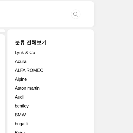
분류 전체보기
Lynk & Co
BMW
Acura
자
ALFA ROMEO
가
토
Alpine
쿠
Aston martin
페
에
Audi
이
bentley
어
등
BMW
장
bugatti
한
Buick