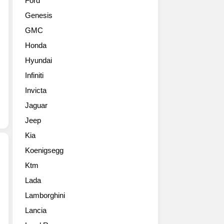
Ford
출
2012
Genesis
품
페
된
블
GMC
맥
피
Honda
라
치
엔
콩
Hyundai
X-
쿠
Infiniti
1
르
컨
Invicta
델
셉
레
Jaguar
트
강
Jeep
카
스
풀
에
Kia
사
출
Koenigsegg
이
품
즈
되
Ktm
닛
사
었
Lada
산
진
다.
의
Lamborghini
고
Lancia
급