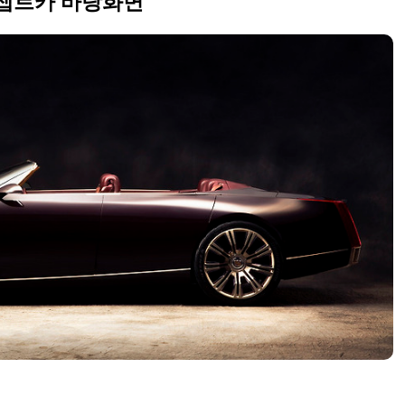
컨셉트카 바탕화면