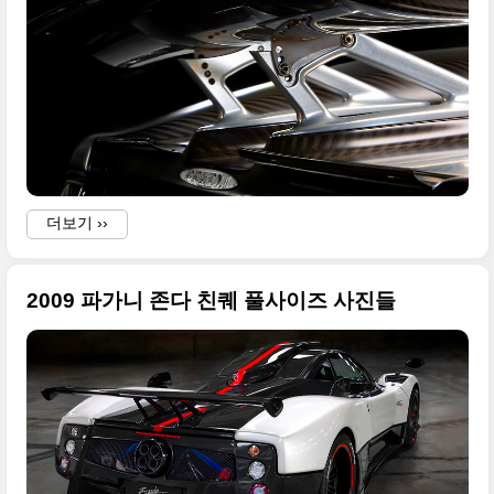
i
더보기 ››
2009 파가니 존다 친퀘 풀사이즈 사진들
i
C