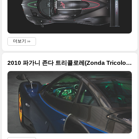
더보기 ››
2010 파가니 존다 트리콜로레(Zonda Tricolore) 풀사이즈 사진들
i