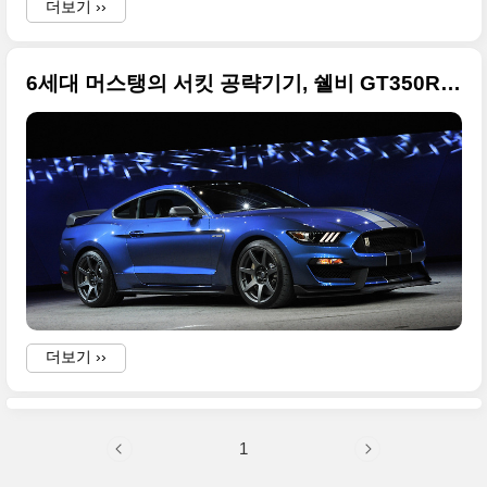
더보기 ››
6세대 머스탱의 서킷 공략기기, 쉘비 GT350R 큰 사진들
I
더보기 ››
1