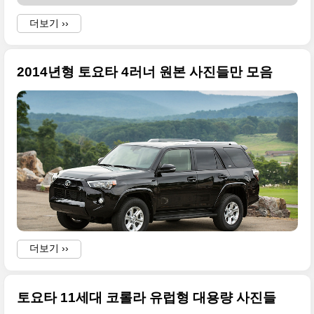
i
더보기 ››
r
2014년형 토요타 4러너 원본 사진들만 모음
A
t
더보기 ››
a
토요타 11세대 코롤라 유럽형 대용량 사진들