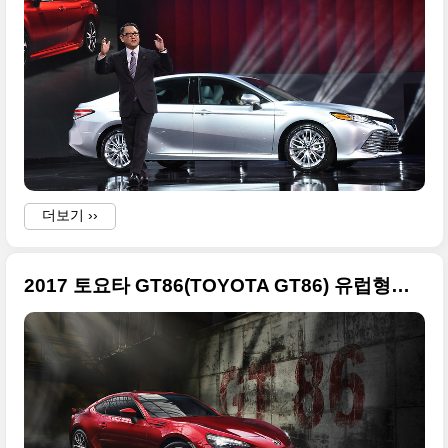
T
더보기 ››
a
2017 토요타 GT86(TOYOTA GT86) 유럽형의 큰 사진들