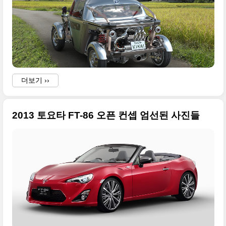
-
I
더보기 ››
i
f
2013 토요타 FT-86 오픈 컨셉 엄선된 사진들
i
I