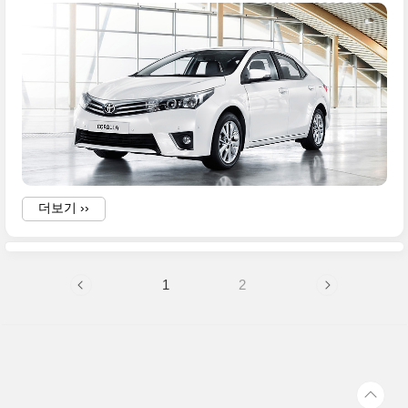
-
.
-
p
u
t
더보기 ››
i
f
o
1
2
i