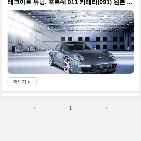
테크아트 튜닝, 포르쉐 911 카레라(991) 원본 사진들
더보기 ››
1