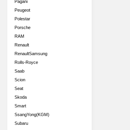
이
Pagani
요.
너
Peugeot
디
와
자
엔
Polestar
인
지
Porsche
수
니
장
RAM
어
이
들
Renault
앞
은
RenaultSamsung
으
교
로
통
Rolls-Royce
렉
량
Saab
서
이
스
많
Scion
는
은
Seat
지
대
루
Skoda
도
한
시
Smart
스
의
SsangYong(KGM)
타
교
일
통
Subaru
보
상