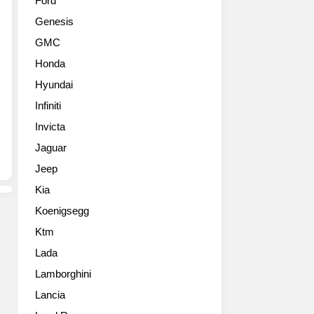
Ford
시
트
Genesis
리
차
즈
량
GMC
입
제
Honda
니
품
다.
군
Hyundai
2019
의
Infiniti
렉
세
서
Invicta
번
스
째
Jaguar
LF-
모
Jeep
30
델
일
인
Kia
렉
아
Koenigsegg
트
우
리
디
Ktm
파
어
Lada
이
반
드
Lamborghini
스
컨
피
Lancia
셉
어