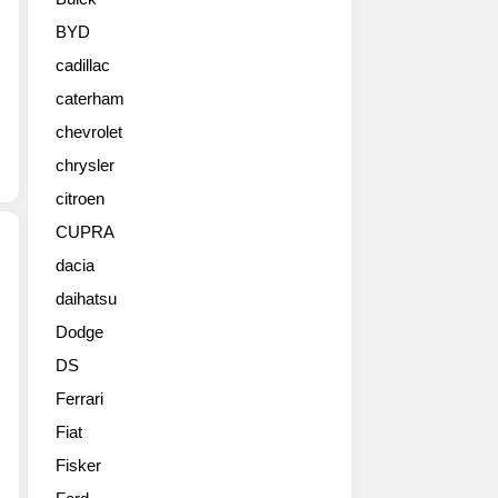
럭
셔
BYD
리
cadillac
세
그
caterham
먼
chevrolet
트
에
chrysler
대
citroen
한
CUPRA
비
전
dacia
을
daihatsu
2019
보
도
여
Dodge
쿄
주
DS
모
는
터
새
Ferrari
쇼
로
Fiat
출
운
품
Fisker
컨
작
셉