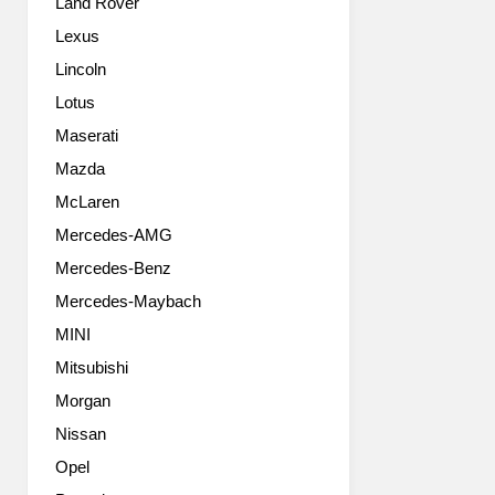
Land Rover
(Lexus
콘
LF-
셉
Lexus
30)
트
Lincoln
인
(Audi
데
unbansphere
Lotus
차
concept)
Maserati
세
에
대
Mazda
대
렉
한
McLaren
서
계
Mercedes-AMG
스
획
전
을
Mercedes-Benz
기
공
Mercedes-Maybach
차
개
를
했
MINI
예
다.
Mitsubishi
고
처
한
Morgan
음
다
에
Nissan
고
디
Opel
하
자
네