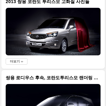
2013 쌍용 코란도 투리스모 고화질 사진들
더보기 ››
쌍용 로디우스 후속, 코란도투리스모 랜더링 원본들