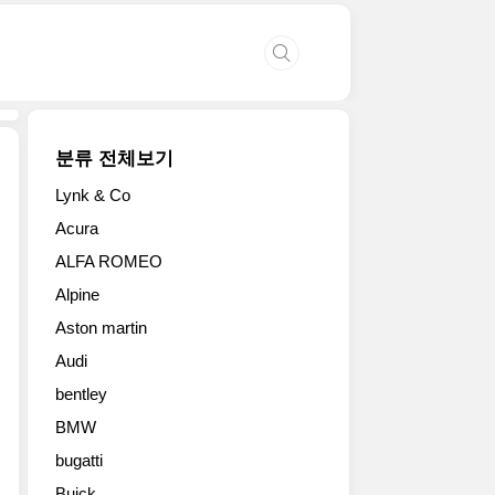
분류 전체보기
Lynk & Co
2017
Acura
미
ALFA ROMEO
니
쿠
Alpine
퍼
Aston martin
S
컨
Audi
트
bentley
리
맨
BMW
ALL4(MINI
bugatti
Cooper
Buick