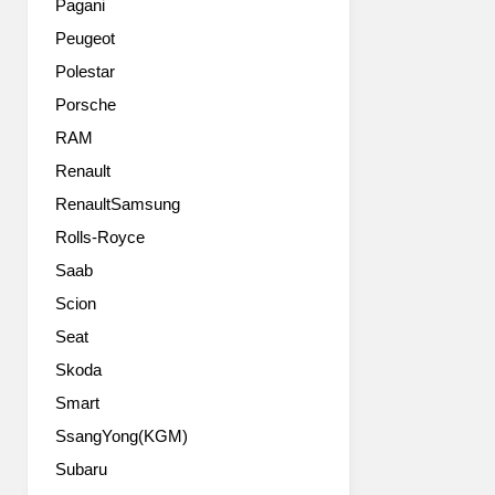
makes
Pagani
‘ALL4’를
touchless
Peugeot
탑
opening
재
and
Polestar
해
closing
Porsche
그
of
독
RAM
the
특
tailgate
Renault
한
possible
RenaultSamsung
감
in
성
conjunction
Rolls-Royce
을
with
Saab
한
Comfort
차
Access.
Scion
원
The
Seat
높
optional
이
Skoda
storage
고
package
Smart
있
comprises
SsangYong(KGM)
다.
not
국
only
Subaru
내
a