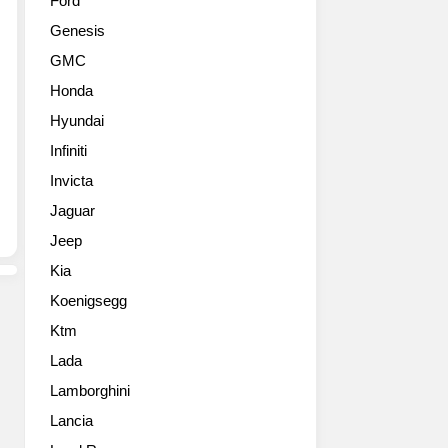
Ford
과
간
Genesis
성
활
능
용
GMC
면
성
Honda
에
을
서
높
Hyundai
MINI
인
Infiniti
고
미
유
Invicta
니
의
의
Jaguar
개
신
Jeep
성
형
을
컨
Kia
고
트
Koenigsegg
스
리
란
맨
Ktm
히
쿠
Lada
유
퍼
지
Lamborghini
S
하
입
Lancia
면
니