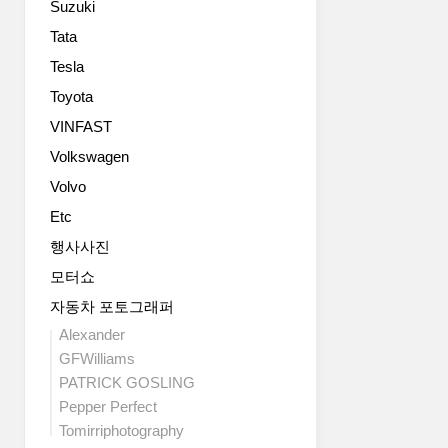
Suzuki
에
variable
는
load
Tata
MINI
floor,
Tesla
쿠
lashing..
퍼
Toyota
컨
VINFAST
트
Volkswagen
리
맨,
Volvo
MINI
Etc
쿠
퍼
행사사진
S
모터쇼
컨
트
자동차 포토그래퍼
리
Alexander
맨,
GFWilliams
MINI
PATRICK GOSLING
쿠
Pepper Perfect
퍼
Tomirriphotography
S