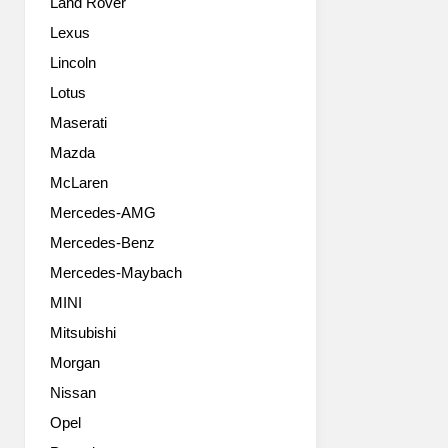
Land Rover
서,
다.
MINI
Five
Lexus
최
seats
Lincoln
초
in
로
the
Lotus
4m
interior,
Maserati
가
two
넘
Mazda
on
는
the
McLaren
길
Picnic
Mercedes-AMG
이,
Bench
4
An
Mercedes-Benz
도
electric
Mercedes-Maybach
어,
tailgate
4
control
MINI
륜
is
Mitsubishi
구
available
동
Morgan
as
시
an
Nissan
스
option.
Opel
템
This
인