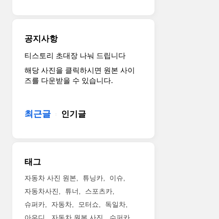
컨
트
리
맨
공지사항
ALL4
등
티스토리 초대장 나눠 드립니다
총
해당 사진을 클릭하시면 원본 사이
세
즈를 다운받을 수 있습니다.
가
지
모
최근글
인기글
델
이
출
시
된
태그
다.
MINI
자동차 사진 원본
튜닝카
이슈
고
자동차사진
튜너
스포츠카
유
슈퍼카
자동차
모터쇼
독일차
의
아우디
자동차 원본 사진
수퍼카
디