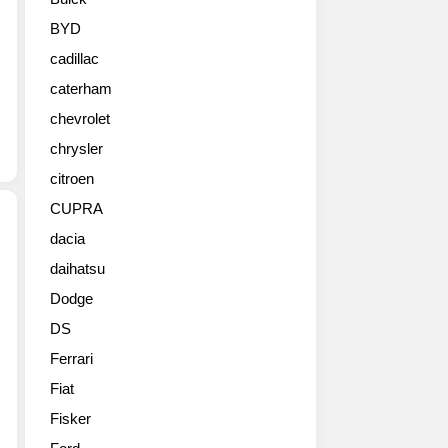
S
Countryman)
BYD
의
cadillac
화
려
caterham
한
chevrolet
화
보
chrysler
들.
citroen
구
CUPRA
형
보
dacia
다
daihatsu
MINI
길
컨
이
Dodge
트
가
DS
리
200mm
맨
나
Ferrari
은
늘
Fiat
디
어
자
Fisker
나
인
공