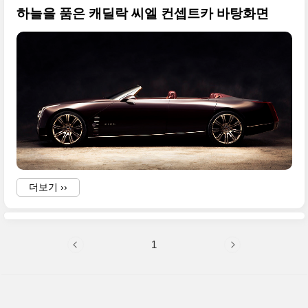
하늘을 품은 캐딜락 씨엘 컨셉트카 바탕화면
i
a
더보기 ››
1
f