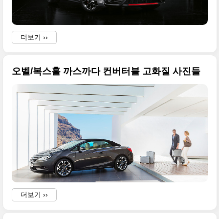
더보기 ››
오벨/복스홀 까스까다 컨버터블 고화질 사진들
더보기 ››