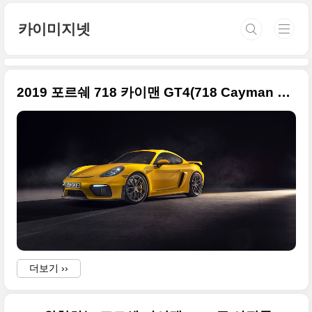
본문 바로가기
카이미지넷
2019 포르쉐 718 카이맨 GT4(718 Cayman GT4) 고급진 사진들만 정리
더보기 ››