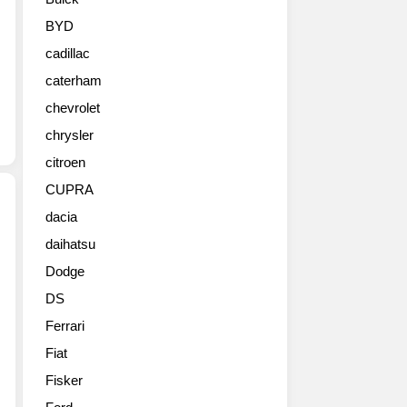
이
스
BYD
카
cadillac
고
화
caterham
질
chevrolet
사
진
chrysler
들,
citroen
69
CUPRA
대
한
dacia
정
daihatsu
가
판
성
입
Dodge
비
니
DS
쩌
다.
는
1969
Ferrari
2018
년
Fiat
쉐
에
보
Fisker
공
레
개