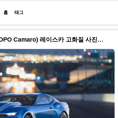
홈
태그
2019 쉐보레 코포 카마로(COPO Camaro) 레이스카 고화질 사진들, 69대 한정판