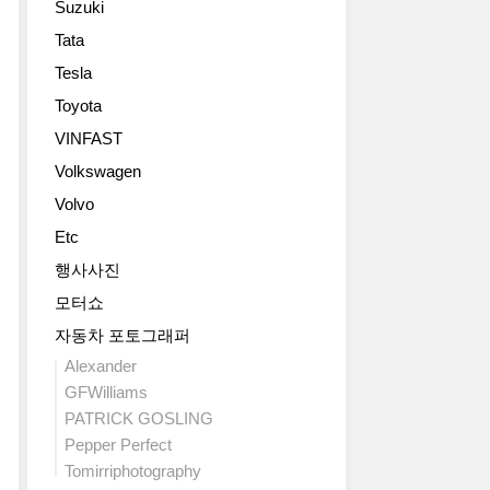
Suzuki
다.
습
부
마
이
확
르
로
Tata
보
젠
인
크
를
Tesla
다
콜
할
링
고
강
벳
수
랩
Toyota
객
력
Z06
있
타
의
VINFAST
한
에
네
임
요
범
버
Volkswagen
요.
에
구
블
금
역
서
에
Volvo
비
가
대
7
맞
가
Etc
는
카
분
춰
등
성
마
16
커
행사사진
장
능
로
초
스
모터쇼
했
을
중
04
텀
다.
내
가
기
자동차 포토그래퍼
해
카
네
장
록
서
Alexander
마
요.
멋
을
건
GFWilliams
로
원
진
수
네
PATRICK GOSLING
역
래
모
립
는
사
Pepper Perfect
도
습
해
시
상
그
입
Tomirriphotography
마
스
가