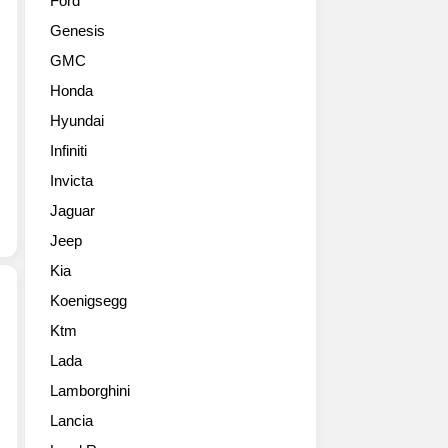
Ford
카
된
Genesis
마
오
로
리
GMC
ZL1
지
Honda
1LE
널
패
라
Hyundai
키
구
Infiniti
지
나
고
Invicta
블
화
루
Jaguar
질
모
Jeep
사
델
진
의
Kia
들
오
Koenigsegg
입
마
니
쥬
Ktm
2017
다.
로
Lada
쉐
고
427
보
성
Lamborghini
ZL1
레
능
엔
Lancia
카
을
진