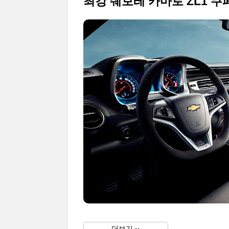
최강 쉐보레 카마로 ZL1 쿠
더보기 ››