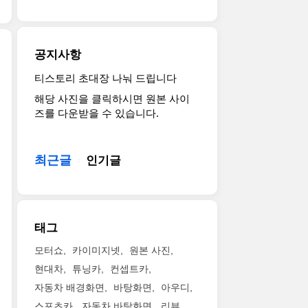
랬
니
니
템
장
지
다.
아
을
강
만
The
들
도
력
머
2017
을
입
공지사항
한
슬
Camaro
놀
했
모
카
ZL1
라
는
티스토리 초대장 나눠 드립니다
쉐
델
의
is
게
데
해당 사진을 클릭하시면 원본 사이
보
인
진
poised
했
이
즈를 다운받을 수 있습니다.
레
ZL1
면
to
죠.LT4
를
(Chevrolet)
이
모
challenge
슈
쉐
를
그
를
the
퍼
보
상
주
최근글
보
인기글
most
차
레
징
인
여
advanced
저
가
하
공
주
sports
V6
코
는
으
네
coupes
엔
포
정
로
요.
in
진
카
태그
통
2011
쉐
the
으
마
스
LA
보
world
로
로
모터쇼
카이미지넷
원본 사진
포
오
레
in
최
프
현대차
튜닝카
컨셉트카
츠
토
가
any
고
로
카
자동차 배경화면
바탕화면
아우디
쇼
더
measure
출
그
카
를
욱
–
스포츠카
자동차 바탕화면
리뷰
력