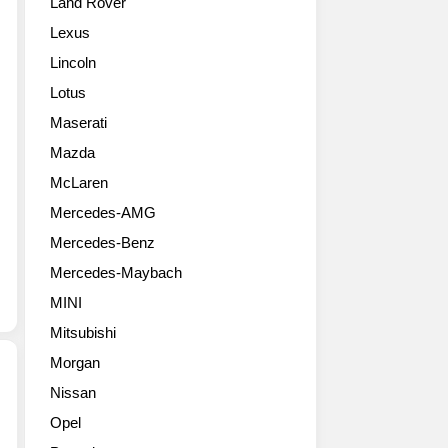
Land Rover
마
내
을
로
는
사
Lexus
ZL1
ZL1
용
Lincoln
컨
모
합
버
델
니
Lotus
터
에
다.
Maserati
블
트
코
(2017
랙
Mazda
포
Chevrolet
주
카
McLaren
Camaro
행
마
Mercedes-AMG
ZL1
용
로
Convertible)
1LE
는
Mercedes-Benz
화
패
일
Mercedes-Maybach
려
키
리
한
지
노
MINI
사
를
이
Mitsubishi
진
추
주
들
가
Morgan
베
입
한
이
Nissan
니
모
스
역
Opel
다.
델
의
대
언
입