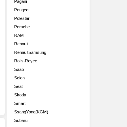
쉐
Pagani
최
제
니
보
Peugeot
강
나
다.
레
쉐
원
흔
딜
Polestar
보
본
히
러
Porsche
레
이
가
였
카
고
성
RAM
던
마
요.
비
프
Renault
로
클
뛰
레
ZL1
RenaultSamsung
릭
어
드
카
하
난
깁
Rolls-Royce
리
시
슈
에
Saab
스
면
퍼
서
마
큰
카
유
Scion
넘
사
로
래
Seat
치
이
꼽
했
는
즈
히
Skoda
습
사
로
죠.
니
Smart
진
시
최
다.
들
SsangYong(KGM)
원
근
그
입
한
뉘
는
Subaru
니
모
르
카