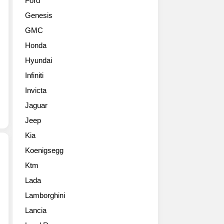
Ford
지
뒤
Genesis
고
얼
고
굴
GMC
급
을
Honda
스
바
러
꾸
Hyundai
워
고
Infiniti
도
실
되
Invicta
내
나?
도
Jaguar
싶
새
Jeep
을
롭
정
게
Kia
도
다
Koenigsegg
로
듬
매
었
Ktm
확
력
네
Lada
실
적
요.
히
인
Lamborghini
전
친
모
체
Lancia
환
델
적