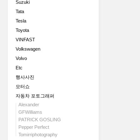
Suzuki
로
인
트
장
만
지
(I.D.
고
Tata
C350
는
BUZZ
급
Tesla
플
두
CARGO)
형
러
고
에
Toyota
인
그
볼
대
플
VINFAST
인
일
한
러
하
Volkswagen
이
이
그
이
지
야
인
Volvo
브
만
기
하
Etc
리
사
입
이
드
용
니
브
행사사진
를
자
다.201
리
모터쇼
공
입
마
드
개
장
력
자동차 포토그래퍼
노
했
에
(150
블
Alexander
습
선
kW)
레
GFWilliams
니
나
모
스
PATRICK GOSLING
다.
쁘
터
스
Pepper Perfect
배
게
와
페
터
보
Tomirriphotography
111
셜