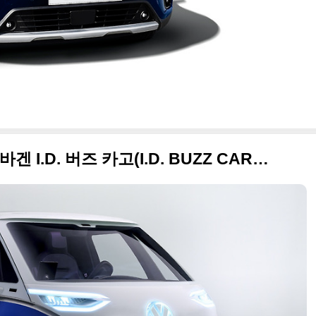
상용찬데 이리 고급(?), 폭스바겐 I.D. 버즈 카고(I.D. BUZZ CARGO) 고화질 이미지