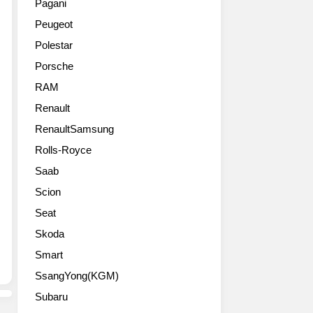
큼
Pagani
세
입
스
가
Peugeot
데
니
바
격
스
다.
겐
도
Polestar
벤
미
이
조
Porsche
츠
래
2018
금
가
를
LA
RAM
올
전
위
오
랐
Renault
기
한
토
네
로
RenaultSamsung
먹
쇼
요.
만
거
를
럭
Rolls-Royce
최
리
통
셔
Saab
대
인
해
리
31km
제
서
가
Scion
주
마
공
2,420
Seat
행
케
개
만
이
팅
할
Skoda
원
가
을
I.D.
부
Smart
능
위
카
터
한
SsangYong(KGM)
한
고
하
전
노
컨
고
Subaru
기
력
셉
가