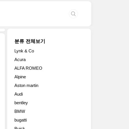
분류 전체보기
Lynk & Co
2019
Acura
제
ALFA ROMEO
네
바
Alpine
모
Aston martin
터
쇼
Audi
에
bentley
등
장
BMW
한
bugatti
기
Buick