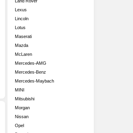
Land Rover
경
이
으
부
등
로
Lexus
문
장
전
Lincoln
에
했
보
서
습
다
Lotus
토
니
세
Maserati
요
다.
련
타
물
Mazda
된
의
론
이
McLaren
행
지
미
Mercedes-AMG
보
극
지
는
히
입
Mercedes-Benz
다
개
니
Mercedes-Maybach
른
인
다.
메
적
상
MINI
이
인
품
Mitsubishi
커
취
성
보
향
Morgan
이
다
이
오
Nissan
적
에
른
메
Opel
극
요.
만
르
적
폭