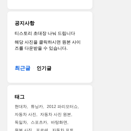
리
이
kWh
은
의
진
배
3,674
한
않
터
만
계
네
리
원
공지사항
로
요.
팩
입
당
이
을
니
티스토리 초대장 나눠 드립니다
분
차
이
다.
해당 사진을 클릭하시면 원본 사이
간
의
용
자
즈를 다운받을 수 있습니다.
모
핵
해
세
터
심
1
한
와
은
회
건
최근글
엔
인기글
못
충
아
진
생
전
래
을
겼
으
더
함
지
로
보
께
만
340
기
태그
쓰
미
마
를
는
래
일
꾹
현대차
튜닝카
2012 파리모터쇼
플
차
(약
~
자동차 사진
자동차 사진 원본
러
에
547km)
기
독일차
스포츠카
바탕화면
그
대
를
아
인
한
원본 사진
포르쉐
자동차 포토
주