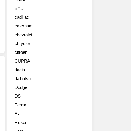
아
니
BYD
로
cadillac
(PHEV
포
caterham
함)
chevrolet
페
이
chrysler
스
citroen
리
CUPRA
프
트
dacia
고
daihatsu
상
화
용
질
Dodge
차
사
DS
인
진
데
들
Ferrari
이
입
Fiat
렇
니
게
Fisker
다.
멋
앞