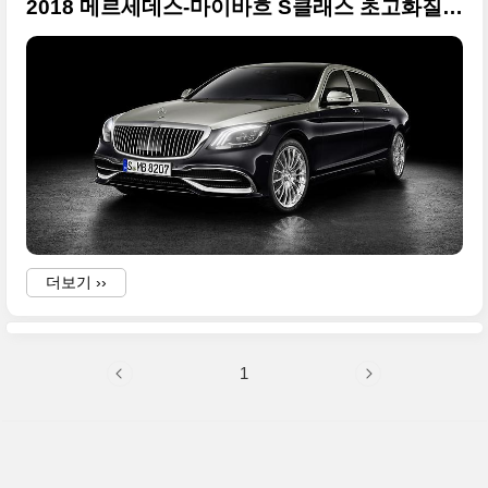
2018 메르세데스-마이바흐 S클래스 초고화질 사진들만
더보기 ››
T
1