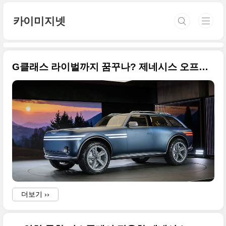
본문 바로가기
카이미지넷
G클래스 라이벌까지 꿈꾸나? 제네시스 오프로드 컨셉의 엑스 그란 이퀘이터 고화질 사진입니다
더보기 ››