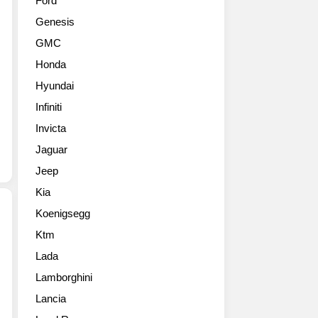
Ford
새
시
Genesis
로
스
운
브
GMC
가
랜
Honda
능
드
성
의
Hyundai
을
두
Infiniti
제
번
시
Invicta
째
하
그
Jaguar
는
래
Jeep
익
파
스
이
Kia
트
트
Koenigsegg
림
에
오
디
Ktm
제
프
션
Lada
네
로
모
시
드
Lamborghini
델
스
콘
이
Lancia
가
셉
다.