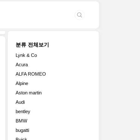
분류 전체보기
Lynk & Co
제
Acura
네
ALFA ROMEO
시
스
Alpine
가
Aston martin
최
근
Audi
공
bentley
개
한
BMW
GV70
bugatti
그
Buick