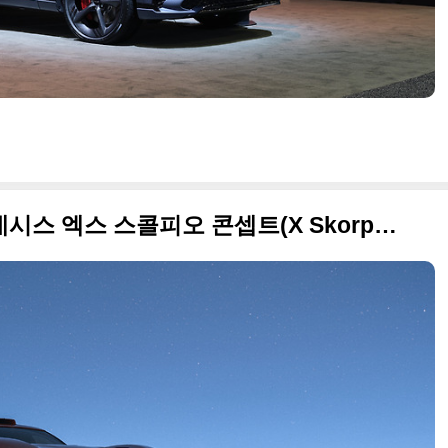
전갈에서 영감 받았다… 제네시스 엑스 스콜피오 콘셉트(X Skorpio Concept) 원본 사진 공개