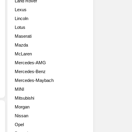
Land Rover
최
트
G70
근
카
에
Lexus
브
를
서
Lincoln
랜
공
호
드
개
평
Lotus
의
했
받
Maserati
네
다.
은
번
제
Mazda
스
째
네
포
McLaren
블
시
티
Mercedes-AMG
랙
스
한
모
는
감
Mercedes-Benz
델
27
성
Mercedes-Maybach
인
일
을
'G80
(현
인
MINI
블
지
기
Mitsubishi
랙'과
시
SUV
'2025
각)
Morgan
모
G80'
아
델
Nissan
연
랍
인
제
Opel
식
에
GV70
네
변
미