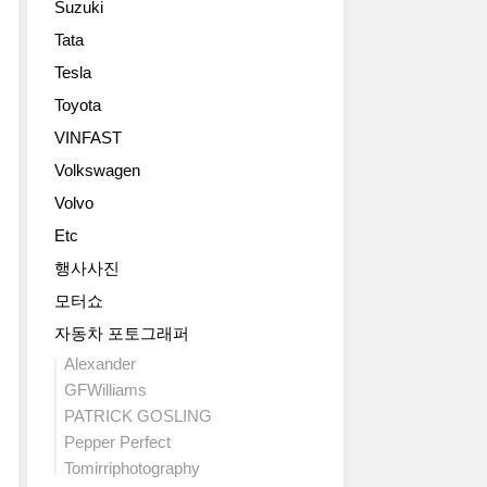
Suzuki
시 이
움
트
라
후 약 2
을 강
프
인
Tata
제
년 10
조
리
업
Tesla
네
개
했
미
과
시
월 만
다. 전
어
Toyota
차
스
의 변
면 그
행
별
VINFAST
가
화
릴, 엠
사’를
화
G90
다. 이
Volkswagen
블
통
된
풀
번 모
럼, DLO 몰
해
존
Volvo
체
델
딩, 리
‘엑
재
인
Etc
은 주
어 범
스
감
지
행
퍼 몰
스
을
행사사진
를
거
딩 등
콜
갖
모터쇼
공
리
이 블
피
췄
개
를 늘
랙 컬
오
자동차 포토그래퍼
다.GV70
했
리
러
콘
그
Alexander
습
고 실
로 처
셉
래
GFWilliams
니
내
리
트
파
PATRICK GOSLING
다.
외 디
됐
(X
이
코
Pepper Perfect
자
으
Skorpio
트
드
인
며, 20
Tomirriphotography
Concept)’를
에
네