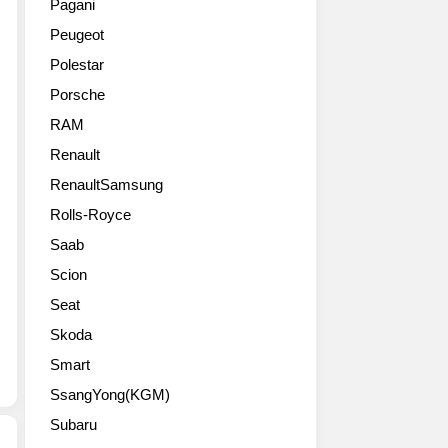
로
Pagani
시
경
리
확
Peugeot
스
모
트
장
가 16
델
룹
한
Polestar
일 GV70 전
을
알
것
Porsche
동
출
할
으
화 부
시
리
RAM
로,
분
했
(Rub'
전
Renault
변
다. G80 블
al
용
경 모
RenaultSamsung
랙
Khali)
내
델
은 차
사
·
Rolls-Royce
을 출
체 전
막
외
Saab
시
반
에
장
하
에 블
서
디
Scion
고 본
랙 컬
열
자
Seat
격 판
러
린
인
매
를 적
‘제
Skoda
을
에 나
용
네
적
Smart
섰
해 고
시
용
다. 2022
SsangYong(KGM)
급
스
해
년 3
스
데
기
Subaru
월 첫 출
러
저
존