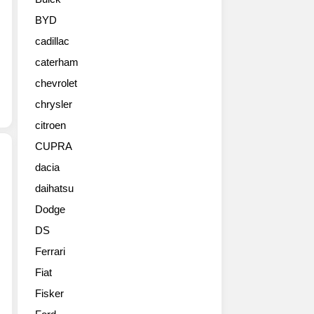
래
파
BYD
이
cadillac
트
에
caterham
디
chevrolet
션
은
chrysler
G70
citroen
그
CUPRA
래
파
dacia
이
daihatsu
제
트
네
에
Dodge
시
디
DS
스
션
가
에
Ferrari
브
이
Fiat
랜
은
드
Fisker
제
의
네