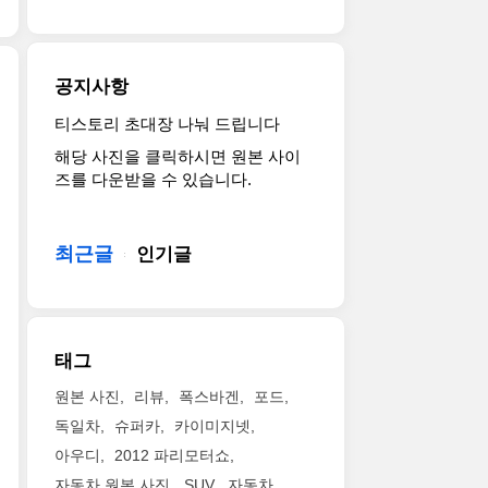
을 개
인
세
디
임
선
치 유
계
션
RS4
하
광 블
최
의
로
는 데 초
랙 휠
초
외
공지사항
알
점
과 플
로
관
려
을 맞
로
선
은
티스토리 초대장 나눠 드립니다
제
진
췄
팅 휠
보
어
해당 사진을 클릭하시면 원본 사이
네
4
다. 특
캡
였
둡
즈를 다운받을 수 있습니다.
시
세
히 배
이 기
다.
고
스
대
터
본 장
엑
강
브
모
리 용
착
스
렬
랜
델
최근글
량
인기글
된
스
한
드
이
을 84kWh
다. 실
콜
톤
(이
죠.
로 키
내
피
의
하
제
워 1
는 공
오
전
제
네
회 충
조 버
콘
용
태그
네
시
전 시 주
튼, 도
셉
디
시
스
행
어 스
트
자
원본 사진
리뷰
폭스바겐
포드
스)
의
거
위
는
인
독일차
슈퍼카
카이미지넷
의
디
리
치, 스
오
요
럭
아우디
2012 파리모터쇼
자
가 423km(19
티
프
소
셔
인
인
어
자동차 원본 사진
SUV
자동차
로