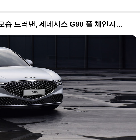
리무진 포함 역대급 웅장한 모습 드러낸, 제네시스 G90 풀 체인지(RS4) 사진 원본들