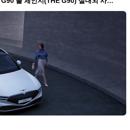
드디어 공개, 2022 제네시스 G90 풀 체인지(THE G90) 실내외 사진 원본들만 정리