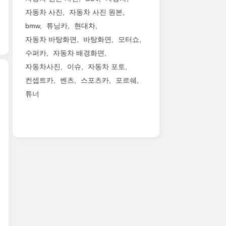
를
리
아
치 휠 기
링 휠, 스
드
더
자동차 사진
자동차 사진 원본
플
이
준)
피
레
해
bmw
튜닝카
현대차
래
덴
로 늘
커 그
저
역
그
티
었
자동차 바탕화면
바탕화면
모터쇼
릴 등
를
동
십
티
다. 초
을 블
즐
적
수퍼카
자동차 배경화면
세
를
고
랙 컬
기
인
자동차사진
이슈
자동차 포토
단
살
속 충
러
는
인
신
컨셉트카
벤츠
스포츠카
포르쉐
리
전 시
로 통
고
상
형
면
에
일
튜너
객
을
GV60
G90(지
서
는 19
했
의
강
는
나
여
분 만
다. 전
라
화
제
인
백
에 배
용 리
이
했
네
티)
의
터
얼
프
다.
시
가
미
리 용
우
스
21
스
모
를
량
드 가
타
인
의
습
강
의 80%
니
일
치
디
을
조
까
시
에
다
자
드
했
지 채
와 가
서
크
인
러
다
울 수 있
죽 시
영
메
정
냈
고
다. 실
트, 퀼
감
탈
체
다.
합
내
팅 패
을
릭