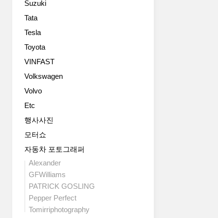
Suzuki
Tata
Tesla
Toyota
VINFAST
Volkswagen
Volvo
Etc
행사사진
모터쇼
자동차 포토그래퍼
Alexander
GFWilliams
PATRICK GOSLING
Pepper Perfect
Tomirriphotography