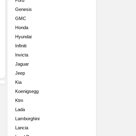
Ford
형
속
Genesis
사
기
진
문
GMC
들
제
Honda
만
해
Hyundai
결
Infiniti
되
Invicta
면
더
Jaguar
많
Jeep
이
팔
Kia
릴
Koenigsegg
텐
데
Ktm
말
Lada
이
Lamborghini
죠
~
Lancia