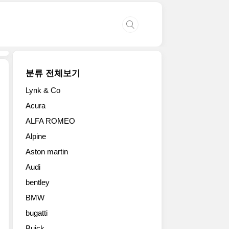
분류 전체보기
Lynk & Co
현
Acura
재
ALFA ROMEO
쌍
용
Alpine
브
Aston martin
랜
드
Audi
를
bentley
먹
여
BMW
살
bugatti
리
Buick