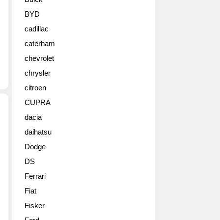
고
있
BYD
는
cadillac
코
란
caterham
도
chevrolet
C
의
chrysler
유
citroen
럽
CUPRA
수
출
dacia
형
daihatsu
2013
사
쌍
진
Dodge
용
올
DS
뉴
립
코
니
Ferrari
란
다.
Fiat
도
자
C
Fisker
동
대
변