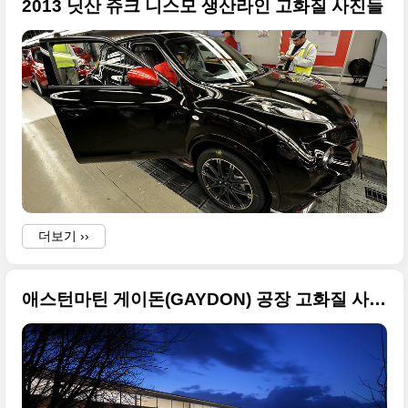
2013 닛산 쥬크 니스모 생산라인 고화질 사진들
-
더보기 ››
i
애스턴마틴 게이돈(GAYDON) 공장 고화질 사진들