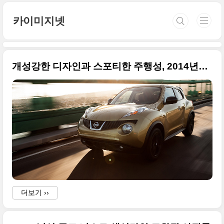
본문 바로가기
카이미지넷
개성강한 디자인과 스포티한 주행성, 2014년형 닛산 쥬크 북미 버전
더보기 ››