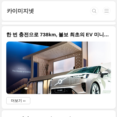
본문 바로가기
카이미지넷
한 번 충전으로 738km, 볼보 최초의 EV 미니밴 EM90 알고 보니 중국차? 사진 원본으로 정리
더보기 ››