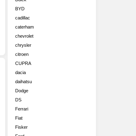
페
디
BYD
자
cadillac
인
을
caterham
공
chevrolet
개
했
chrysler
습
citroen
니
CUPRA
다.
현
dacia
버
daihatsu
스
전
바
의
Dodge
루
페
DS
북
이
미
스
Ferrari
법
리
Fiat
인
프
이
Fisker
트
신
모