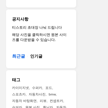
인
네
CVT
요.
변
테
속
일
공지사항
기
램
는
프
티스토리 초대장 나눠 드립니다
8
의
해당 사진을 클릭하시면 원본 사이
단
내
즈를 다운받을 수 있습니다.
수
부
동
조
모
명
최근글
인기글
드
형
를
태
지
도
원
바
합
뀌
태그
니
었
다.
습
카이미지넷
수퍼카
포드
스
니
스포츠카
자동차사진
bmw
바
다.
자동차 바탕화면
리뷰
컨셉트카
루
이
슈퍼카
원본 사진
튜닝카
자동차
에