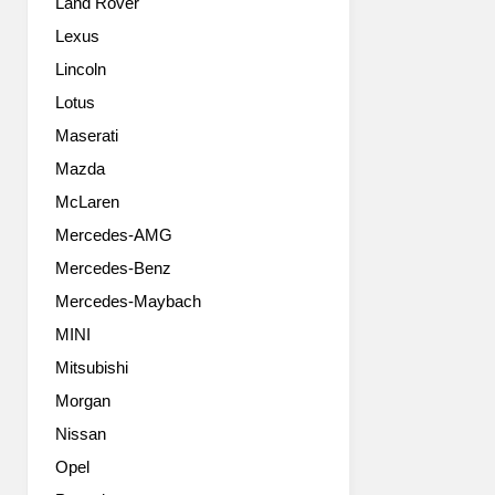
Land Rover
서
과
는
실
Lexus
WRX
내
Lincoln
S4
를
에
조
Lotus
해
금
Maserati
당
다
하
Mazda
듬
는
었
McLaren
모
습
Mercedes-AMG
델
니
이
다.
Mercedes-Benz
죠.
변
Mercedes-Maybach
전
화
자
를
MINI
제
이
Mitsubishi
어
끈
식
Morgan
것
웨
은
Nissan
스
헤
Opel
트
드
게