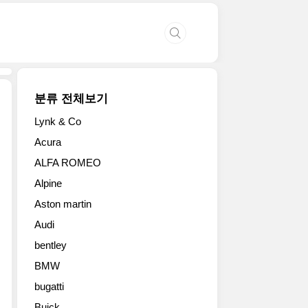
분류 전체보기
Lynk & Co
메
Acura
르
ALFA ROMEO
세
데
Alpine
스
Aston martin
가
신
Audi
형
bentley
GLE
와
BMW
GLE
bugatti
쿠
Buick