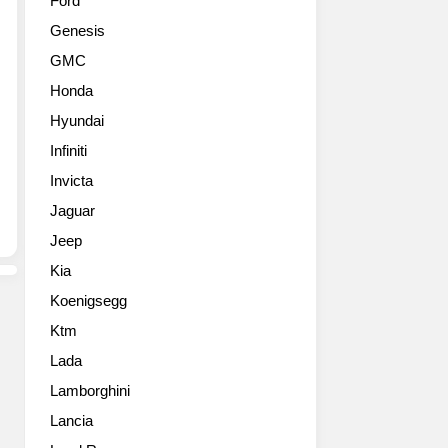
Ford
형
델
Genesis
WRX
이
를
죠.
GMC
발
벤
Honda
표
츠
했
가
Hyundai
습
그
Infiniti
니
렇
다.
Invicta
듯
이
큰
Jaguar
번
변
Jeep
에
화
공
는
Kia
개
주
Koenigsegg
된
지
모
않
Ktm
델
고
Lada
은
앞
일
Lamborghini
뒤
본
모
Lancia
에
습