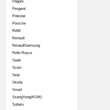
램
Pagani
이
프
Peugeot
트
와
밸
그
Polestar
브
릴
Porsche
를
입
단
RAM
니
2.4
다.
Renault
터
이
RenaultSamsung
보
전
275
보
Rolls-Royce
마
다
Saab
력
깔
엔
끔
Scion
진
한
Seat
과
느
6
Skoda
낌
단
입
Smart
수
니
SsangYong(KGM)
동
다.
변
멀
Subaru
속
티