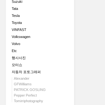
Suzuki
기
빔
를
LED
Tata
조
헤
Tesla
합
드
한
Toyota
램
신
프
VINFAST
형
에
Volkswagen
파
는
워
4
Volvo
트
개
Etc
레
의
인
DRL
행사사진
이
포
모터쇼
주
인
된
자동차 포토그래퍼
트
변
를
Alexander
화
더
GFWilliams
네
해
PATRICK GOSLING
요.
멋
Pepper Perfect
옵
을
Tomirriphotography
션
냈