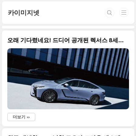
본문 바로가기
카이미지넷
오래 기다렸네요! 드디어 공개된 렉서스 8세대 ES 고화질 사진입니다
더보기 ››