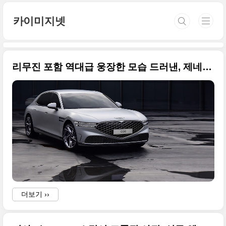
본문 바로가기
카이미지넷
리무진 포함 역대급 웅장한 모습 드러낸, 제네시스 G90 풀 체인지(RS4) 사진 원본들
더보기 ››