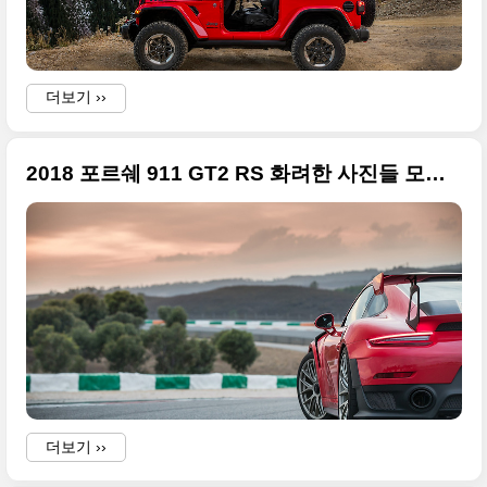
a
더보기 ››
i
i
2018 포르쉐 911 GT2 RS 화려한 사진들 모음, 뉘르 랩타임 6분 47.3초
4
더보기 ››