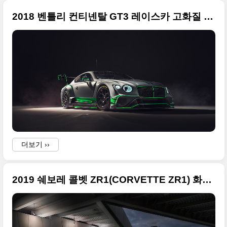
2018 벤틀리 컨티넨탈 GT3 레이스카 고화질 사진들
i
t
f
U
더보기 ››
2019 쉐보레 콜벳 ZR1(CORVETTE ZR1) 화려한 사진들 원본으로 정리
i