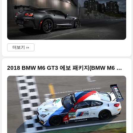
b
더보기 ››
2018 BMW M6 GT3 에보 패키지(BMW M6 GT3 Evo package)의 멋진 사진들
i
.
i