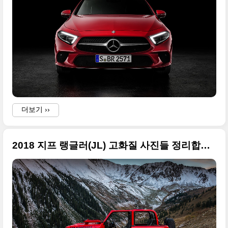
더보기 ››
f
2018 지프 랭글러(JL) 고화질 사진들 정리합니다(사진 왕창 추가)