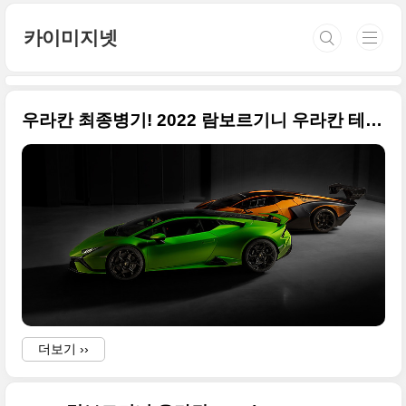
본문 바로가기
카이미지넷
우라칸 최종병기! 2022 람보르기니 우라칸 테크니카(Huracán Tecnica) 고품질 사진 원본
더보기 ››