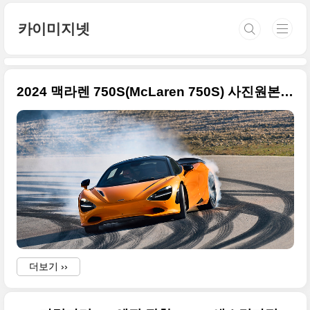
본문 바로가기
카이미지넷
2024 맥라렌 750S(McLaren 750S) 사진원본, 765LT 소스 더한 고성능 슈퍼카입니다
더보기 ››