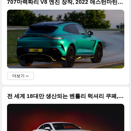
707마력짜리 V8 엔진 장착, 2022 애스턴마틴 DBX 707 고품질 사진 원본입니다
더보기 ››
전 세계 18대만 생산되는 벤틀리 럭셔리 쿠페, 바투르(Mulliner Batur) 사진 원본으로 정리