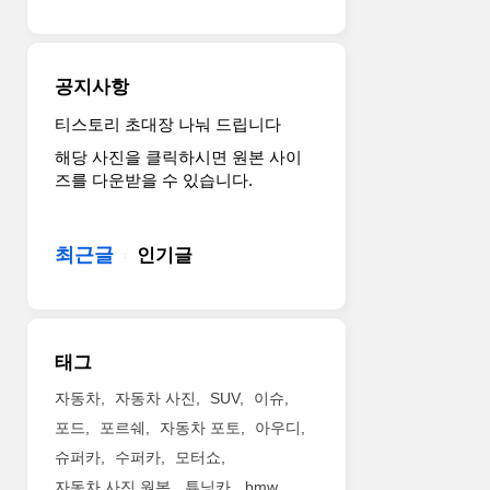
력
와
을
차
예
체,
상
무
공지사항
할
게
수
등
티스토리 초대장 나눠 드립니다
있
이
해당 사진을 클릭하시면 원본 사이
습
다
즈를 다운받을 수 있습니다.
니
르
다.
기
실
때
최근글
인기글
용
문
적
에
인
운
4
동
도
성
태그
어
은
패
차
자동차
자동차 사진
SUV
이슈
키
이
포드
포르쉐
자동차 포토
아우디
지
가
슈퍼카
수퍼카
모터쇼
로
날
자동차 사진 원본
튜닝카
bmw
놀