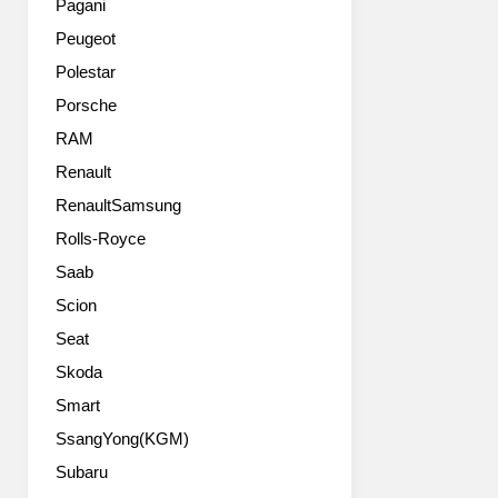
은
Pagani
N
데
Peugeot
라
요.
인
엔
Polestar
업
진
Porsche
의
스
핵
RAM
펙
심
과
Renault
적
변
RenaultSamsung
지
속
위
기
Rolls-Royce
를
등
Saab
누
은
릴
예
Scion
겁
상
Seat
니
대
다.
Skoda
로
파
벨
Smart
워
로
SsangYong(KGM)
트
스
레
터
Subaru
인
N