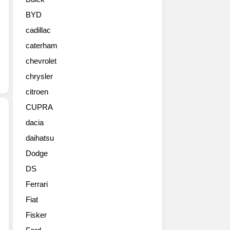
대
해
BYD
온
cadillac
아
반
caterham
떼
chevrolet
N(수
출
chrysler
명
citroen
엘
CUPRA
란
트
dacia
라
daihatsu
2022
N)
년
의
Dodge
형
사
DS
으
진
로
과
Ferrari
2021
스
Fiat
년
펙
하
Fisker
을
반
공