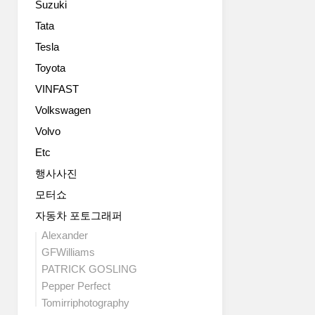
Suzuki
은
의
벨
것
Tata
로
을
Tesla
스
거
터
Toyota
의
N
그
VINFAST
의
대
Volkswagen
것
로
을
쓴
Volvo
활
느
Etc
용
낌
해
입
행사사진
275
니
모터쇼
마
다.
력
자동차 포토그래퍼
그
정
렇
Alexander
도
더
GFWilliams
의
라
PATRICK GOSLING
엔
도
Pepper Perfect
진
섀
Tomirriphotography
출
시