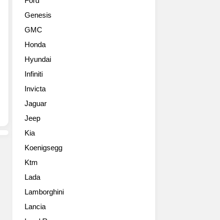
Ford
기
개
Genesis
에
했
등
습
GMC
장
니
Honda
할
다.
아
TCR
Hyundai
반
에
Infiniti
떼
서
N(미
Invicta
좋
국
은
Jaguar
수
성
Jeep
출
과
명
를
Kia
Elantra
거
Koenigsegg
N)
두
의
고
Ktm
위
있
Lada
장
는
막
Lamborghini
현
모
대
Lancia
델
차