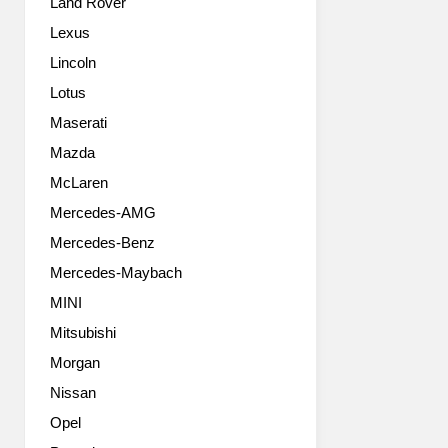
Land Rover
입
이
니
기
Lexus
다.
에
Lincoln
7
이
세
번
Lotus
대
모
Maserati
소
델
형
Mazda
이
세
어
McLaren
단
떤
Mercedes-AMG
의
성
고
능
Mercedes-Benz
성
을
Mercedes-Maybach
능
보
모
여
MINI
델
줄
Mitsubishi
인
지
아
Morgan
관
반
심
Nissan
떼
이
Opel
N
많
은