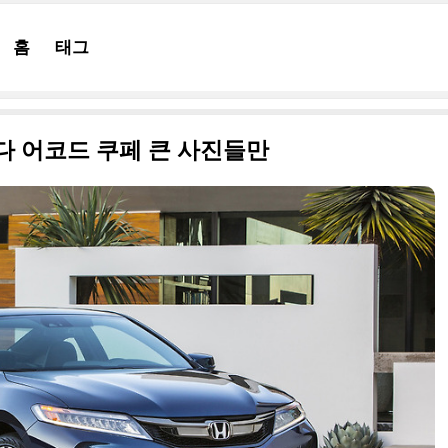
홈
태그
혼다 어코드 쿠페 큰 사진들만