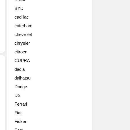
인
이
BYD
좀
cadillac
더
인
caterham
상
chevrolet
적
인
chrysler
형
citroen
태
CUPRA
로
바
dacia
뀌
daihatsu
최
고
근
있
Dodge
의
는
DS
디
인
자
상
Ferrari
인
입
Fiat
만
니
보
Fisker
다.
면
신