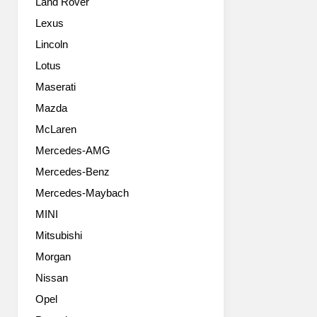
Land Rover
요
모
타
습
Lexus
보
으
Lincoln
다
로
는
바
Lotus
나
뀌
Maserati
은
었
듯
Mazda
군
합
요.
McLaren
니
혁
Mercedes-AMG
다.
신
물
은
Mercedes-Benz
론
아
Mercedes-Maybach
둘
니
다
지
MINI
만
만
Mitsubishi
족
진
할
Morgan
화
만
는
Nissan
한
이
Opel
수
뤄
준