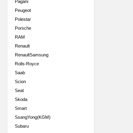
낸
Pagani
은
듯
Peugeot
아
보
닙
입
Polestar
니
니
Porsche
다
다.
만.
RAM
사
Renault
진
RenaultSamsung
은
최
Rolls-Royce
근
Saab
2016
년
Scion
형
Seat
으
로
Skoda
등
Smart
장
SsangYong(KGM)
한
어
Subaru
코