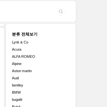
분류 전체보기
Lynk & Co
토
Acura
요
ALFA ROMEO
타
에
Alpine
비
Aston martin
하
면
Audi
혼
bentley
다
의
BMW
디
bugatti
자
Buick