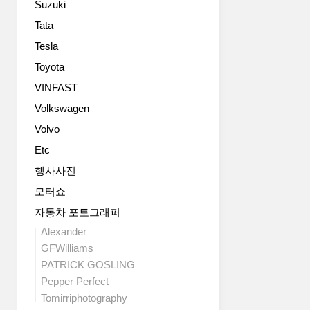
Suzuki
드
세
Tata
단
Tesla
입
니
Toyota
다.
VINFAST
헤
Volkswagen
드
램
Volvo
프
Etc
디
자
행사사진
인
모터쇼
이
가
자동차 포토그래퍼
장
Alexander
큰
GFWilliams
변
PATRICK GOSLING
화
Pepper Perfect
네
Tomirriphotography
요.