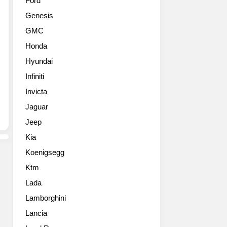
Ford
일
형
Genesis
본
어
메
코
GMC
이
드
Honda
커
세
중
단
Hyundai
에
에
Infiniti
선
이
그
Invicta
어
나
어
Jaguar
마
코
Jeep
혼
드
다
쿠
Kia
의
페
Koenigsegg
디
의
자
얼
Ktm
인
굴
Lada
방
도
향
Lamborghini
새
이
로
Lancia
토
운