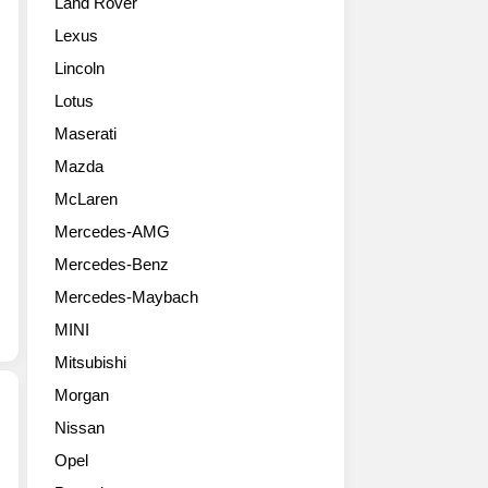
Land Rover
오
메
에
줄
오
출
Lexus
리
의
품
Lincoln
아
최
했
(2017
신
다.
Lotus
Alfa
작
스
Maserati
Romeo
인
텔
Giulia)
줄
Mazda
비
라
리
오
McLaren
인
아
는
Mercedes-AMG
업
영
이
멋
국
태
Mercedes-Benz
진
형
리
Mercedes-Maybach
사
입
의
진
니
유
MINI
들
다.
명
Mitsubishi
만
180
한
올
마
Morgan
와
립
력
인
Nissan
니
2.2
딩
2012
Opel
다.
터
에
알
2016
보