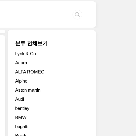
분류 전체보기
Lynk & Co
2017
Acura
알
ALFA ROMEO
페
로
Alpine
메
Aston martin
오
스
Audi
텔
bentley
비
오
BMW
(Stelvio)
bugatti
큰
Buick