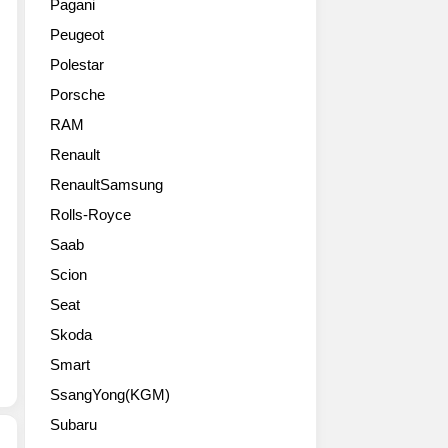
서
Pagani
파
뉴
디
가
Peugeot
로
욕
젤
져
메
모
과
온
Polestar
오
터
510
말
Porsche
줄
쇼
마
이
리
를
력
RAM
다.
에
통
짜
그
Renault
타
해
리
말
TCT(Alfa
RenaultSamsung
정
2.9
처
Romeo
식
리
럼
Rolls-Royce
Giulietta
데
터
SUV
Saab
TCT)
뷔
V6
지
고
할
가
만
Scion
화
예
솔
다
Seat
질
정
린
이
사
인
터
Skoda
내
진
데
보
믹
Smart
들
미
로
한
SsangYong(KGM)
국
나
달
공
뉘
리
Subaru
략
고
기