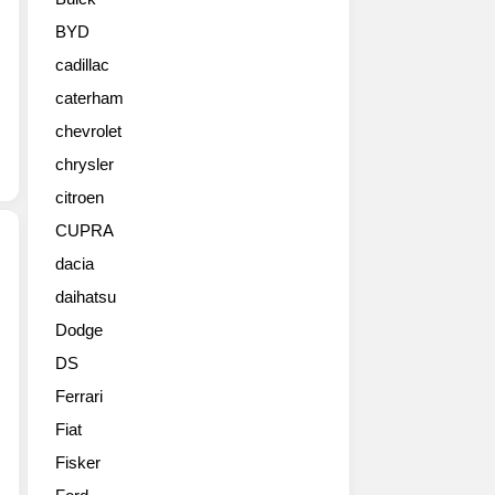
사
진
BYD
들
cadillac
만
모
caterham
아
chevrolet
모
아,
chrysler
2016
citroen
LA
CUPRA
오
토
dacia
쇼
daihatsu
FCA
출
브
품
Dodge
랜
작
DS
드
시
중
리
Ferrari
럭
즈
Fiat
셔
입
리
Fisker
니
퍼
다.