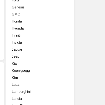
Ford
포
알
Genesis
먼
파
스
로
GMC
를
메
Honda
표
오
방
가
Hyundai
하
첫
Infiniti
고
번
있
Invicta
째
는
SUV
Jaguar
이
스
Jeep
태
텔
리
비
Kia
알
오
Koenigsegg
파
(Stelvio)
로
를
Ktm
2017
메
2016
Lada
알
오.
LA
파
알
Lamborghini
오
로
파
토
Lancia
메
로
쇼