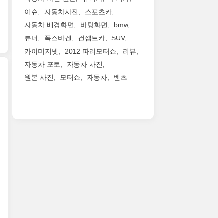
헤
사
됨.
debut
Italy.
드
이슈
자동차사진
스포츠카
진
at
Developed
램
자동차 배경화면
바탕화면
bmw
들
the
by
프
2003
튜너
폭스바겐
컨셉트카
SUV
2016
the
와
년
New
best
프
카이미지넷
2012 파리모터쇼
리뷰
프
York
engineers,
런
자동차 포토
자동차 사진
랑
International
designers
트
크
원본 사진
모터쇼
자동차
벤츠
Auto
and
그
푸
Show,
stylists
릴
지
르
further
within
을
난
트
highlighting
FCA,
비
3
모
the
the
롯
월
터
first
new
한
제
쇼
of
Giulia
앞
네
에
a
embodies
모
바
컨
new-
the
습
모
셉
ge..
cor..
은
터
카
줄
쇼
로
리
를
데
아
통
뷔,
의