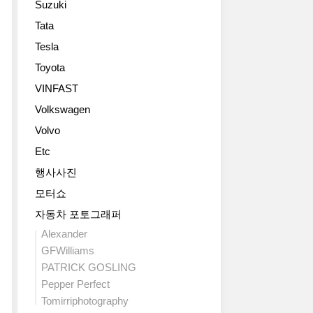
Suzuki
의
변
솜
신
속
씨
Tata
2005
호
기
를
Tesla
년
탄
는
뽐
컨
이
8
Toyota
낸
셉
유
단
다.
VINFAST
트
력
자
스
카
Volkswagen
하
동
포
로
네
을
츠
Volvo
등
요.
적
카
장
Etc
March
용
4C
했
17,
했
와
행사사진
고
2016
습
스
모터쇼
2008
,
니
포
년
Auburn
다.
자동차 포토그래퍼
츠
스
Hills,
The
세
Alexander
위
Mich.
UK
단
GFWilliams
스
-
media
줄
PATRICK GOSLING
제
Expanding
has
리
네
Pepper Perfect
Alfa
had
아
바
Romeo’s
Tomirriphotography
its
에
모