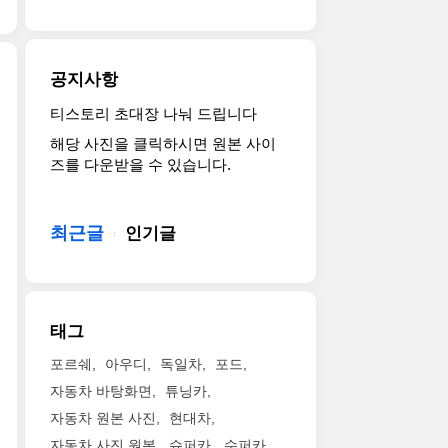
lineup
first
이
터
beyond
opportunity
어
쇼
the
to
등
를
ultra-
drive
장
공지사항
통
high
the
한
해
performance
all-
신
티스토리 초대장 나눠 드립니다
2007
양
Giulia
new
세
해당 사진을 클릭하시면 원본 사이
알
산
Quadrifoglio,
Alfa
대
즈를 다운받을 수 있습니다.
파
모
the
Romeo
알
로
델
all-
Giulia
파
메
정
new
range
로
오
식
최근글
인기글
2017
at
메
8C
데
Giulia
the
오
콤
뷔.
and
Centro
의
페
2009
Giulia
Sperimentale
3
티
년
Ti
di
번
태그
치
부
models
Balocco
째
오
터
will
(Balocco
모
포르쉐
아우디
독일차
포드
네
양
make
Proving
델
자동차 바탕화면
튜닝카
고
산
their
Ground)
이
화
자동차 원본 사진
현대차
시
North
in
다.
질
작
American
자동차 사진 원본
슈퍼카
수퍼카
northern