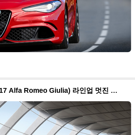
2017 알파로메오 줄리아(2017 Alfa Romeo Giulia) 라인업 멋진 사진들만