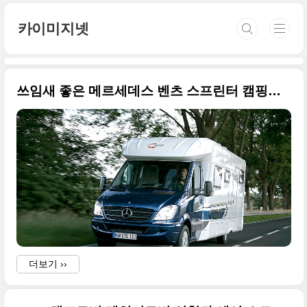
본문 바로가기
카이미지넷
쓰임새 좋은 메르세데스 벤츠 스프린터 캠핑카들
더보기 ››