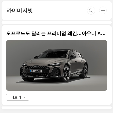
본문 바로가기
카이미지넷
오프로드도 달리는 프리미엄 왜건…아우디 A6 올로드 원본 사진으로 정리해봅니다
더보기 ››