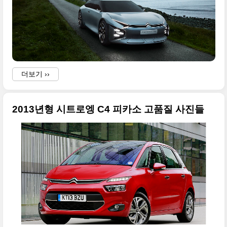
더보기 ››
i
2013년형 시트로엥 C4 피카소 고품질 사진들
f
i
i