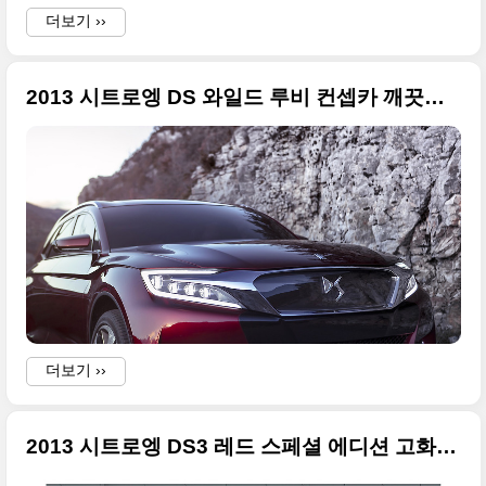
더보기 ››
w
i
2013 시트로엥 DS 와일드 루비 컨셉카 깨끗한 사진들
더보기 ››
-
2013 시트로엥 DS3 레드 스페셜 에디션 고화질 사진들
i