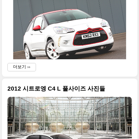
i
w
i
더보기 ››
p
2012 시트로엥 C4 L 풀사이즈 사진들
t