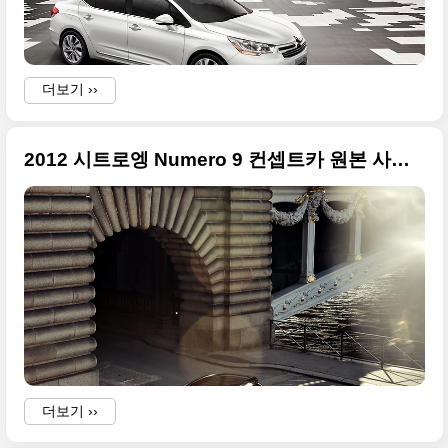
s
i
f
더보기 ››
2012 시트로엥 Numero 9 컨셉트카 원본 사진들
i
a
i
I
s
더보기 ››