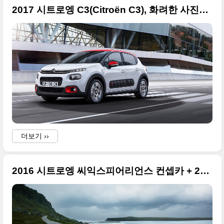
2017 시트로엥 C3(Citroën C3), 화려한 사진들 모음
더보기 ››
2016 시트로엥 씨익스피어리언스 컨셉카 + 2016 파리 모터쇼 출품작