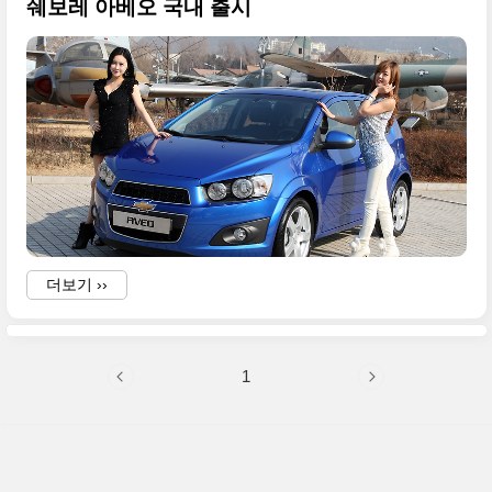
쉐보레 아베오 국내 출시
더보기 ››
1