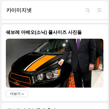
본문 바로가기
카이미지넷
쉐보레 아베오(소닉) 풀사이즈 사진들
더보기 ››