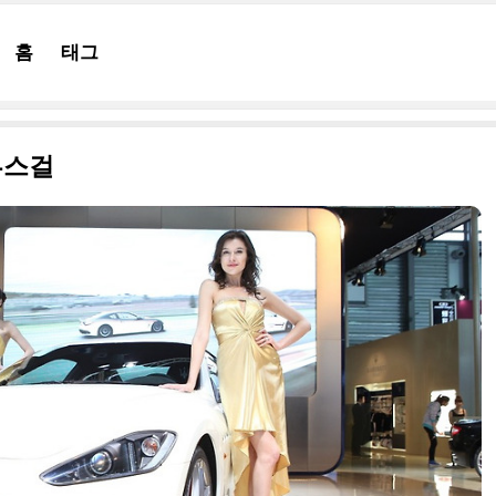
홈
태그
부스걸