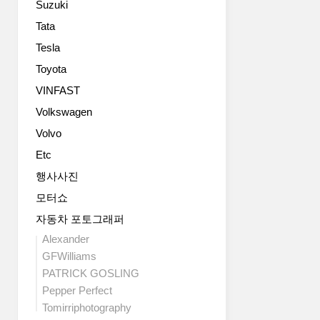
Suzuki
Tata
Tesla
Toyota
VINFAST
Volkswagen
Volvo
Etc
행사사진
모터쇼
자동차 포토그래퍼
Alexander
GFWilliams
PATRICK GOSLING
Pepper Perfect
Tomirriphotography