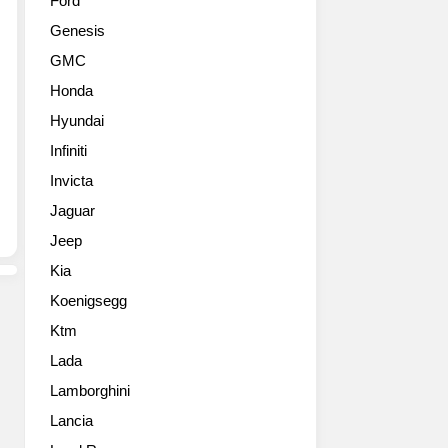
Ford
델
Genesis
이
자
GMC
첫
Honda
번
째
Hyundai
SAV
Infiniti
MINI
컨
Invicta
트
Jaguar
리
Jeep
맨
출
Kia
시!
Koenigsegg
MINI
최
Ktm
초
Lada
로
4
Lamborghini
미
Lancia
터