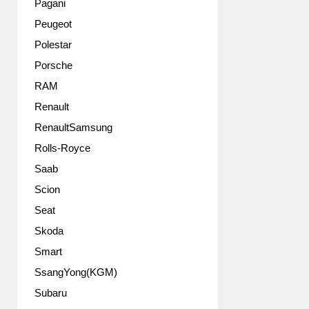
Pagani
SAV
Peugeot
모
델
Polestar
이
Porsche
자,
MINI
RAM
의
Renault
4
RenaultSamsung
번
째
Rolls-Royce
모
Saab
델
인
Scion
MINI
Seat
컨
트
Skoda
리
Smart
맨
SsangYong(KGM)
(MINI
Countryman)
Subaru
이