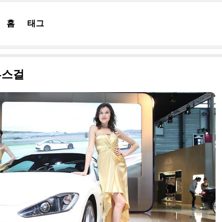
홈
태그
부스걸