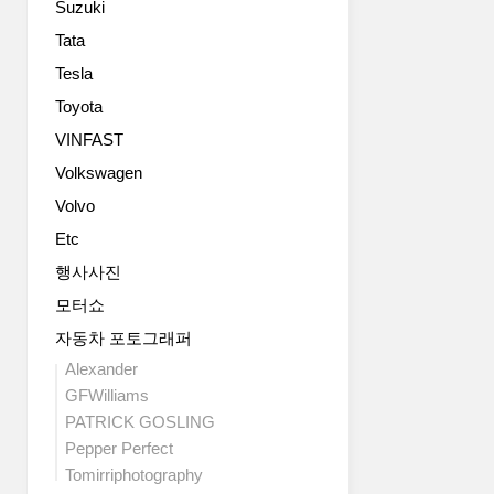
Suzuki
드
디
Tata
어
Tesla
오
늘
Toyota
베
VINFAST
일
Volkswagen
을
벗
Volvo
었
Etc
다.
최
행사사진
근
모터쇼
MINI
는
자동차 포토그래퍼
독
Alexander
일
GFWilliams
유
PATRICK GOSLING
력
Pepper Perfect
자
Tomirriphotography
동