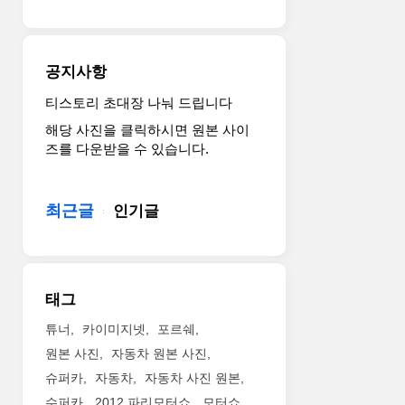
차
전
문
지
공지사항
'오
토
티스토리 초대장 나눠 드립니다
모
해당 사진을 클릭하시면 원본 사이
빌
즈를 다운받을 수 있습니다.
보
헤
(Automobilwoche)’가
최근글
인기글
선
정
하
는
‘지
태그
난
10
튜너
카이미지넷
포르쉐
년
원본 사진
자동차 원본 사진
간
슈퍼카
자동차
자동차 사진 원본
최
수퍼카
2012 파리모터쇼
모터쇼
고