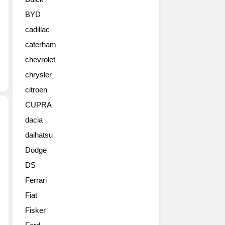
BYD
cadillac
caterham
chevrolet
chrysler
citroen
CUPRA
dacia
daihatsu
MINI
브
Dodge
랜
DS
드
의
Ferrari
4
Fiat
번
째
Fisker
모