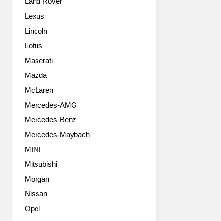
Land Rover
이
상
Lexus
의
Lincoln
길
이,
Lotus
4
Maserati
도
어,
Mazda
사
McLaren
륜
Mercedes-AMG
구
동
Mercedes-Benz
시
Mercedes-Maybach
스
템
MINI
ALL4
Mitsubishi
장
착
Morgan
MINI
Nissan
최
Opel
초
의